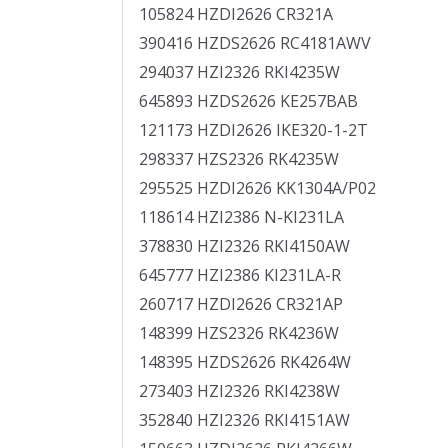
105824 HZDI2626 CR321A
390416 HZDS2626 RC4181AWV
294037 HZI2326 RKI4235W
645893 HZDS2626 KE257BAB
121173 HZDI2626 IKE320-1-2T
298337 HZS2326 RK4235W
295525 HZDI2626 KK1304A/P02
118614 HZI2386 N-KI231LA
378830 HZI2326 RKI4150AW
645777 HZI2386 KI231LA-R
260717 HZDI2626 CR321AP
148399 HZS2326 RK4236W
148395 HZDS2626 RK4264W
273403 HZI2326 RKI4238W
352840 HZI2326 RKI4151AW