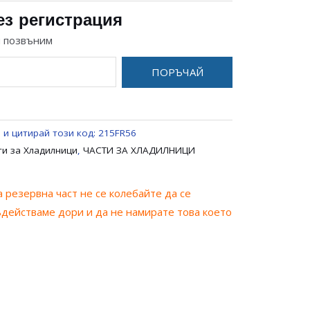
ез регистрация
и позвъним
ПОРЪЧАЙ
 и цитирай този код:
215FR56
ти за Хладилници
,
ЧАСТИ ЗА ХЛАДИЛНИЦИ
 резервна част не се колебайте да се
ъдействаме дори и да не намирате това което