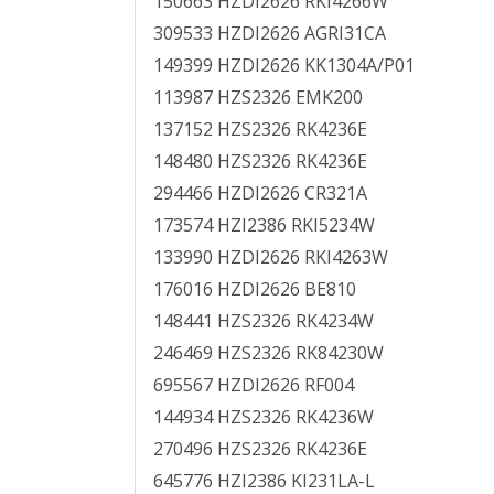
150663 HZDI2626 RKI4266W
309533 HZDI2626 AGRI31CA
149399 HZDI2626 KK1304A/P01
113987 HZS2326 EMK200
137152 HZS2326 RK4236E
148480 HZS2326 RK4236E
294466 HZDI2626 CR321A
173574 HZI2386 RKI5234W
133990 HZDI2626 RKI4263W
176016 HZDI2626 BE810
148441 HZS2326 RK4234W
246469 HZS2326 RK84230W
695567 HZDI2626 RF004
144934 HZS2326 RK4236W
270496 HZS2326 RK4236E
645776 HZI2386 KI231LA-L