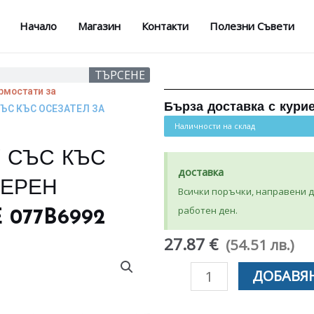
Начало
Магазин
Контакти
Полезни Съвети
ТЪРСЕНЕ
рмостати за
Бърза доставка с кури
ЪС КЪС ОСЕЗАТЕЛ ЗА
Наличности на склад
 СЪС КЪС
доставка
МЕРЕН
Всички поръчки, направени до
работен ден.
 077B6992
27.87 €
(54.51 лв.)
количество
ДОБАВЯН
за
ТЕРМОСТАТ