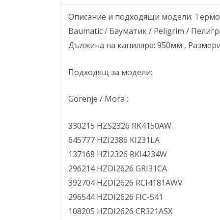
Описание и подходящи модели: Термоста
Baumatic / Бауматик / Peligrim / Пелигр
Дължина на капиляра: 950мм , Размери
Подходящ за модели:
Gorenje / Mora :
330215 HZS2326 RK4150AW
645777 HZI2386 KI231LA
137168 HZI2326 RKI4234W
296214 HZDI2626 GRI31CA
392704 HZDI2626 RCI4181AWV
296544 HZDI2626 FIC-541
108205 HZDI2626 CR321ASX