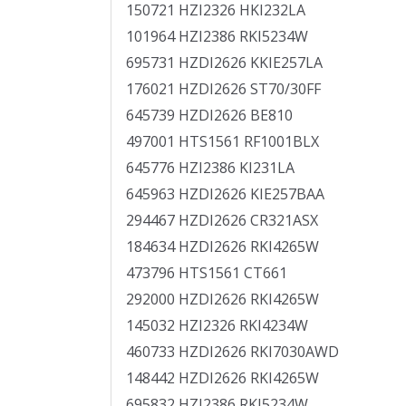
150721 HZI2326 HKI232LA
101964 HZI2386 RKI5234W
695731 HZDI2626 KKIE257LA
176021 HZDI2626 ST70/30FF
645739 HZDI2626 BE810
497001 HTS1561 RF1001BLX
645776 HZI2386 KI231LA
645963 HZDI2626 KIE257BAA
294467 HZDI2626 CR321ASX
184634 HZDI2626 RKI4265W
473796 HTS1561 CT661
292000 HZDI2626 RKI4265W
145032 HZI2326 RKI4234W
460733 HZDI2626 RKI7030AWD
148442 HZDI2626 RKI4265W
695832 HZI2386 RKI5234W