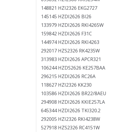
148821 HZI2326 EKG2727
145145 HZDI2626 BI26
133979 HZDI2626 RKI4265W
159842 HZDI2626 F31C
144974 HZDI2626 RKI4263
292017 HZS2326 RK4235W
313983 HZDI2626 APCR321
106244 HZDS2626 KE257BAA
296215 HZDI2626 RC26A
118627 HZI2326 KK230
103586 HZDI2626 BR22/8AEU
294908 HZDI2626 KKIE257LA
645344 HZDI2626 TKI320.2
292005 HZI2326 RKI4238W
527918 HZS2326 RC4151W