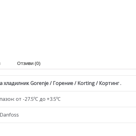
я
Отзиви (0)
 хладилник Gorenje / Горение / Korting / Кортинг .
зон: от -27.5ºC до +3.5ºC
 Danfoss