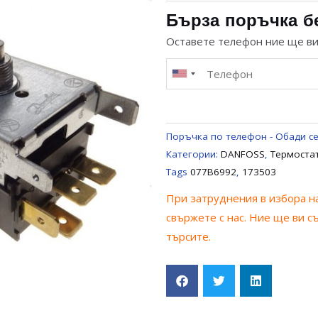
DANFOSS
Бърза поръчка б
СЪС
Оставете телефон ние ще в
КЪС
ОСЕЗАТЕЛ
ЗА
ДВУКАМЕРЕН
ХЛАДИЛНИК
Поръчка по телефон - Обади се
GORENJE
Категории:
DANFOSS
,
Термоста
077B6992
Tags
077B6992
,
173503
При затруднения в избора на
свържете с нас. Ние ще ви с
търсите.