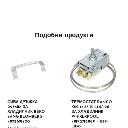
Подобни продукти
СИВА ДРЪЖКА
ТЕРМОСТАТ RANCO
225MM ЗА
K59 +4.5/-13 +4.5/-26
ХЛАДИЛНИК BEKO
ЗА ХЛАДИЛНИК
SANG BLOMBERG
WHIRLRPOOL
4872691400
481927128671 – K59-
L1130