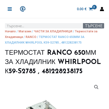
Skip
MAIN
to
0.00
€
MENU
content
ТЪРСЕНЕ
Search
Начало
/
Магазин
/
ЧАСТИ ЗА ХЛАДИЛНИЦИ
/
Термостати за
Хладилници
/
RANCO
/ ТЕРМОСТАТ RANCO 650ММ ЗА
ХЛАДИЛНИК WHIRLPOOL К59-S2785 , 481228238175
ТЕРМОСТАТ RANCO 650ММ
ЗА ХЛАДИЛНИК WHIRLPOOL
К59-S2785 , 481228238175