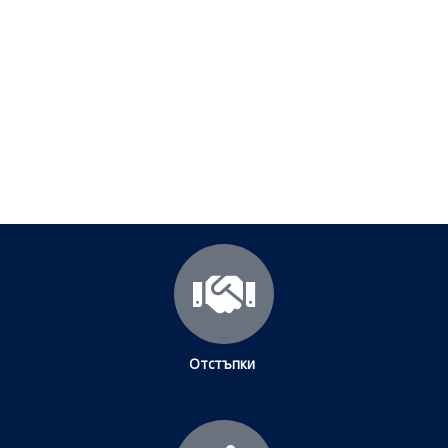
срещани проблеми
Посетете страницата с полезни съвети за да
научите повече.
Щракнете тук
Отстъпки