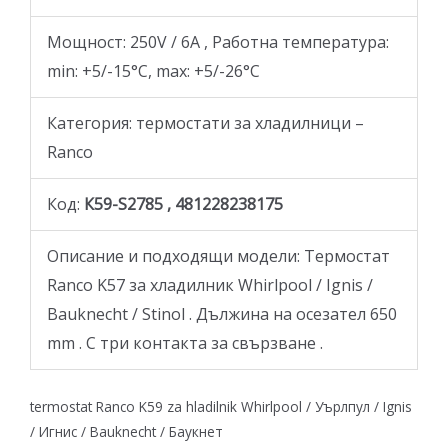
Мощност: 250V / 6A , Работна температура:
min: +5/-15°C, max: +5/-26°C
Категория: термостати за хладилници –
Ranco
Код:
К59-S2785 , 481228238175
Описание и подходящи модели: Термостат
Ranco K57 за хладилник Whirlpool / Ignis /
Bauknecht / Stinol . Дължина на осезател 650
mm . С три контакта за свързване .
termostat Ranco K59 za hladilnik Whirlpool / Уърлпул / Ignis
/ Игнис / Bauknecht / Баукнет