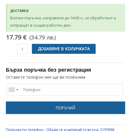
доставка
Всички поръчки, направени до 14:00 ч., се обработват и
изпращат в същия работен ден.
17.79 €
(34.79 лв.)
количество
ДОБАВЯНЕ В КОЛИЧКАТА
за
ТЕРМОСТАТ
RANCO
Бърза поръчка без регистрация
650ММ
Оставете телефон ние ще ви позвъним
ЗА
ХЛАДИЛНИК
WHIRLPOOL
К59-
ПОРЪЧАЙ
S2785
,
481228238175
Поръчка по телефон - Обади се и цитирай този код:
215FR88