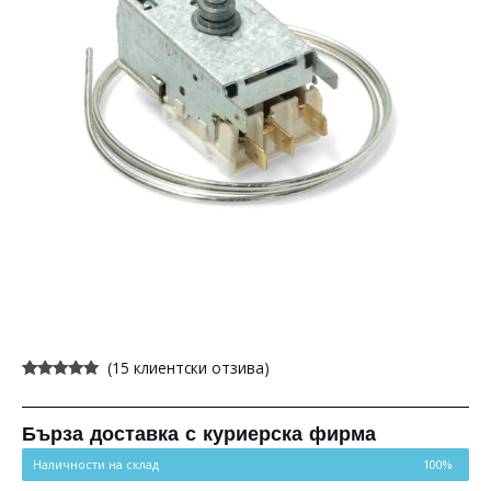
(
15
клиентски отзива)
Оценен
15
5.00
от 5,
базирано на
потребителски
Бърза доставка с куриерска фирма
оценки
Наличности на склад
100%