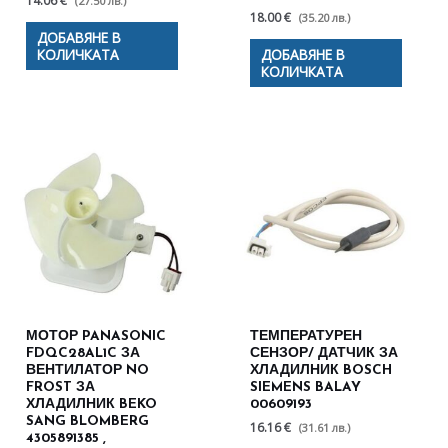
14.06 €
(27.50 лв.)
18.00 €
(35.20 лв.)
ДОБАВЯНЕ В
КОЛИЧКАТА
ДОБАВЯНЕ В
КОЛИЧКАТА
МОТОР PANASONIC
ТЕМПЕРАТУРЕН
FDQC28AL1C ЗА
СЕНЗОР/ ДАТЧИК ЗА
ВЕНТИЛАТОР NO
ХЛАДИЛНИК BOSCH
FROST ЗА
SIEMENS BALAY
ХЛАДИЛНИК BEKO
00609193
SANG BLOMBERG
16.16 €
(31.61 лв.)
4305891385 ,