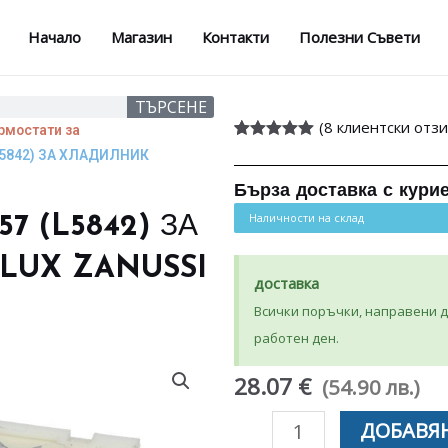
Начало
Магазин
Контакти
Полезни Съвети
ТЪРСЕНЕ
(
8
клиентски отзи
рмостати за
Оценен
8
5.00
L5842) ЗА ХЛАДИЛНИК
от 5,
базирано на
Бърза доставка с кури
потребителски
оценки
Наличности на склад
7 (L5842) ЗА
LUX ZANUSSI
доставка
Всички поръчки, направени до
работен ден.
28.07 €
(54.90 лв.)
количество
ДОБАВЯН