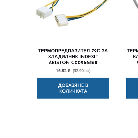
ТЕРМОПРЕДПАЗИТЕЛ 72С ЗА
ТЕР
ХЛАДИЛНИК INDESIT
К
ARISTON C00266868
16.82 €
(32.90 лв.)
ДОБАВЯНЕ В
КОЛИЧКАТА
По