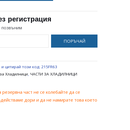
ез регистрация
и позвъним
ПОРЪЧАЙ
 и цитирай този код:
215FR63
за Хладилници
,
ЧАСТИ ЗА ХЛАДИЛНИЦИ
 резервна част не се колебайте да се
ъдействаме дори и да не намирате това което