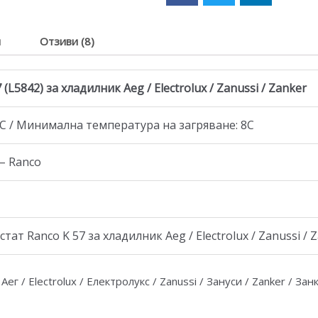
я
Отзиви (8)
L5842) за хладилник Aeg / Electrolux / Zanussi / Zanker
С / Минимална температура на загряване: 8C
– Ranco
т Ranco K 57 за хладилник Aeg / Electrolux / Zanussi / 
Аег / Electrolux / Електролукс / Zanussi / Зануси / Zanker / Занк