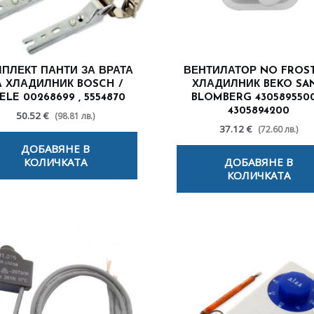
ПЛЕКТ ПАНТИ ЗА ВРАТА
ВЕНТИЛАТОР NO FROST
А ХЛАДИЛНИК BOSCH /
ХЛАДИЛНИК BEKO SA
ELE 00268699 , 5554870
BLOMBERG 4305895500
4305894200
50.52 €
(98.81 лв.)
37.12 €
(72.60 лв.)
ДОБАВЯНЕ В
КОЛИЧКАТА
ДОБАВЯНЕ В
КОЛИЧКАТА