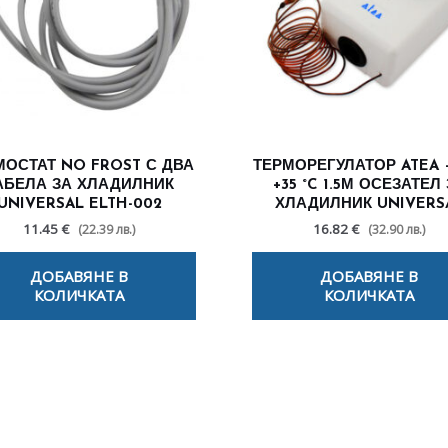
МОСТАТ NO FROST С ДВА
ТЕРМОРЕГУЛАТОР ATEA –
АБЕЛА ЗА ХЛАДИЛНИК
+35 °C 1.5М ОСЕЗАТЕЛ
UNIVERSAL ELTH-002
ХЛАДИЛНИК UNIVERS
11.45 €
16.82 €
(22.39 лв.)
(32.90 лв.)
ДОБАВЯНЕ В
ДОБАВЯНЕ В
КОЛИЧКАТА
КОЛИЧКАТА
лезни съвети - Често срещани пробл