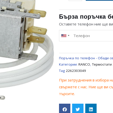
за
ТЕРМОСТАТ
RANCO
Бърза поръчка б
K57
Оставете телефон ние ще в
(L5842)
ЗА
ХЛАДИЛНИК
ELECTROLUX
ZANUSSI
Поръчка по телефон - Обади се
AEG
Категории:
RANCO
,
Термостати 
Tag
2262303049
При затруднения в избора на
свържете с нас. Ние ще ви с
търсите.