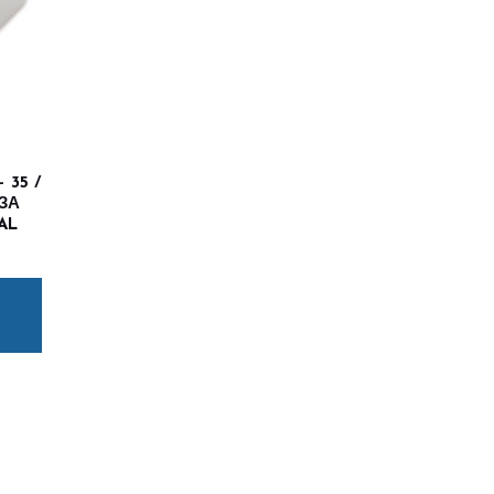
 35 /
 ЗА
AL
еми