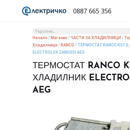
Skip
0887 665 356
to
content
Search
Начало
/
Магазин
/
ЧАСТИ ЗА ХЛАДИЛНИЦИ
/
Те
Хладилници
/
RANCO
/ ТЕРМОСТАТ RANCO K57 (
ELECTROLUX ZANUSSI AEG
ТЕРМОСТАТ RANCO K5
ХЛАДИЛНИК ELECTRO
AEG