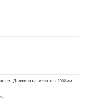
Zanker . Дължина на осезателя 1000мм.
ер .