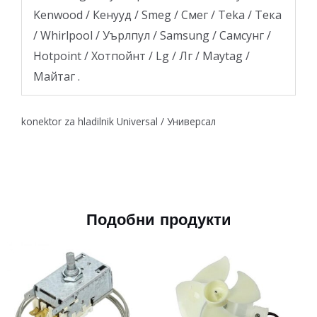
Kenwood / Кенууд / Smeg / Смег / Teka / Тека
/ Whirlpool / Уърлпул / Samsung / Самсунг /
Hotpoint / Хотпойнт / Lg / Лг / Maytag /
Майтаг .
konektor za hladilnik Universal / Универсал
Подобни продукти