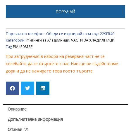
ХЛАДИЛНИК
UNIVERSAL
ПОРЪЧАЙ
PM450813E
Поръчка по телефон - Обади се и цитирай този код:
229FR40
Категории:
Фитинги за Хладилници
,
ЧАСТИ ЗА ХЛАДИЛНИЦИ
Tag
PM450813E
При затруднения в избора на резервна част не се
колебайте да се свържете с нас. Ние ще ви съдействаме
дори и да не намирате това което търсите.
Описание
Допълнителна информация
Отзиви (7)