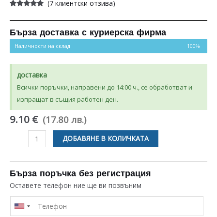
(
7
клиентски отзива)
Оценен
7
5.00
от 5,
базирано на
потребителски
Бърза доставка с куриерска фирма
оценки
Наличности на склад
100%
доставка
Всички поръчки, направени до 14:00 ч., се обработват и
изпращат в същия работен ден.
9.10 €
(17.80 лв.)
количество
ДОБАВЯНЕ В КОЛИЧКАТА
за
КОНЕКТОР
Ø
Бърза поръчка без регистрация
8–
Оставете телефон ние ще ви позвъним
3/8
ЗА