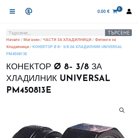
Skip
MAIN
to
0.00
€
MENU
content
ТЪРСЕНЕ
Search
Начало
/
Магазин
/
ЧАСТИ ЗА ХЛАДИЛНИЦИ
/
Фитинги за
Хладилници
/ КОНЕКТОР Ø 8– 3/8 ЗА ХЛАДИЛНИК UNIVERSAL
PM450813E
КОНЕКТОР Ø 8– 3/8 ЗА
ХЛАДИЛНИК UNIVERSAL
PM450813E