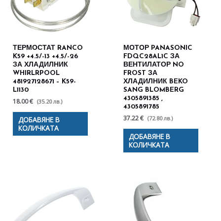
ТЕРМОСТАТ RANCO
МОТОР PANASONIC
K59 +4.5/-13 +4.5/-26
FDQC28AL1C ЗА
ЗА ХЛАДИЛНИК
ВЕНТИЛАТОР NO
WHIRLRPOOL
FROST ЗА
481927128671 – K59-
ХЛАДИЛНИК BEKO
L1130
SANG BLOMBERG
4305891385 ,
18.00 €
(35.20 лв.)
4305891785
37.22 €
(72.80 лв.)
ДОБАВЯНЕ В
КОЛИЧКАТА
ДОБАВЯНЕ В
КОЛИЧКАТА