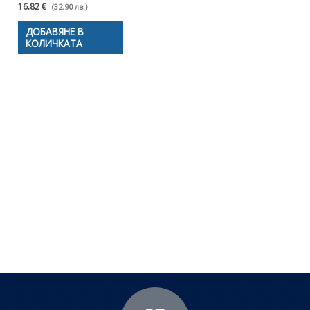
16.82 €
(32.90 лв.)
ДОБАВЯНЕ В
КОЛИЧКАТА
Полезни съвети - Често
срещани проблеми
Посетете страницата с полезни съвети за да
научите повече.
Щракнете тук