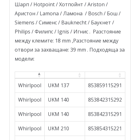
Шарп / Hotpoint / Хотпойнт / Ariston /
Аристон / Lamona / Ламона / Bosch / Бош /
Siemens / Сименс / Bauknecht / Баукнет /
Philips / Филипс / Ignis / Игнис . Разстояние
между клемите: 18 mm ,Разстояние между
отвори за захващане: 39 mm . Подходяща за
модели:
Whirlpool
UKM 137
853859115291
Whirlpool
UKM 140
853842315292
Whirlpool
UKM 140
853842315291
Whirlpool
UKM 210
853854315221