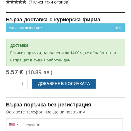
(
7
клиентски отзива)
Оценен
7
4.86
от 5,
базирано
на
Бърза доставка с куриерска фирма
потребителски
оценки
Наличности на склад
100%
доставка
Всички поръчки, направени до 14:00 ч., се обработват и
изпращат в същия работен ден.
5.57 €
(10.89 лв.)
количество
ДОБАВЯНЕ В КОЛИЧКАТА
за
ЛАМПА
25W
Бърза поръчка без регистрация
ЗА
Оставете телефон ние ще ви позвъним
МИКРОВЪЛНОВА
ФУРНА