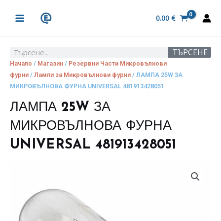
Skip
MAIN
to
0.00
€
MENU
content
ТЪРСЕНЕ
Search
Начало
/
Магазин
/
Резервни Части Микровълнови
фурни
/
Лампи за Микровълнови фурни
/ ЛАМПА 25W ЗА
МИКРОВЪЛНОВА ФУРНА UNIVERSAL 481913428051
ЛАМПА 25W ЗА
МИКРОВЪЛНОВА ФУРНА
UNIVERSAL 481913428051