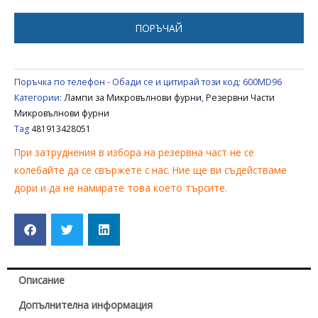
UNIVERSAL
481913428051
ПОРЪЧАЙ
Поръчка по телефон - Обади се и цитирай този код:
600MD96
Категории:
Лампи за Микровълнови фурни
,
Резервни Части
Микровълнови фурни
Tag
481913428051
При затруднения в избора на резервна част не се
колебайте да се свържете с нас. Ние ще ви съдействаме
дори и да не намирате това което търсите.
Описание
Допълнителна информация