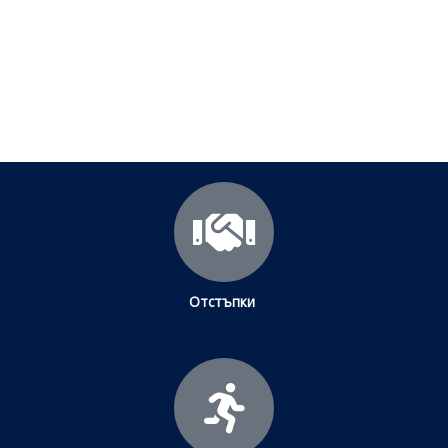
Посетете страницата с полезни съвети за да
научите повече.
Щракнете тук
Отстъпки