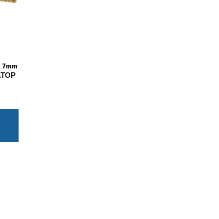
 7mm
АТОР
еми
.