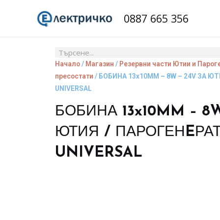
Skip
0887 665 356
to
content
Search
Начало
/
Магазин
/
Резервни части Ютии и Парог
пресостати
/ БОБИНА 13x10MM – 8W – 24V ЗА Ю
UNIVERSAL
БОБИНА 13x10MM – 8W
ЮТИЯ / ПАРОГЕНEРА
UNIVERSAL