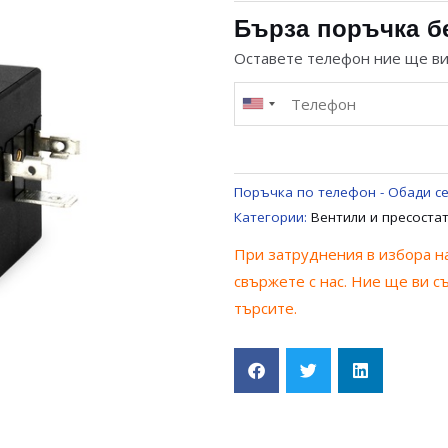
13x10MM
Бърза поръчка б
–
Оставете телефон ние ще в
8W
–
24V
ЗА
ЮТИЯ
Поръчка по телефон - Обади се
/
Категории:
Вентили и пресоста
ПАРОГЕНEРАТОР
При затруднения в избора на
UNIVERSAL
свържете с нас. Ние ще ви с
търсите.