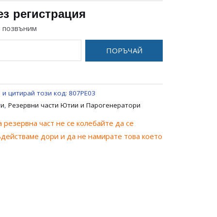
ез регистрация
и позвъним
ПОРЪЧАЙ
 и цитирай този код:
807PE03
ти
,
Резервни части Ютии и Парогенератори
 резервна част не се колебайте да се
ъдействаме дори и да не намирате това което