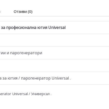
я
Отзиви (0)
 за професионална ютия Universal
ютии и парогенератори
за ютия / парогенератор Universal .
erator Universal / Универсал .