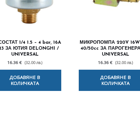
ОСТАТ 1/4 1.5 – 4 bar, 16A
МИКРОПОМПА 220V 16W
3 ЗА ЮТИЯ DELONGHI /
40/50cc ЗА ПАРОГЕНЕР
UNIVERSAL
UNIVERSAL
16.36 €
16.36 €
(32.00 лв.)
(32.00 лв.)
ДОБАВЯНЕ В
ДОБАВЯНЕ В
КОЛИЧКАТА
КОЛИЧКАТА
лезни съвети - Често срещани пробл
Посетете страницата с полезни съвети за да научите повече