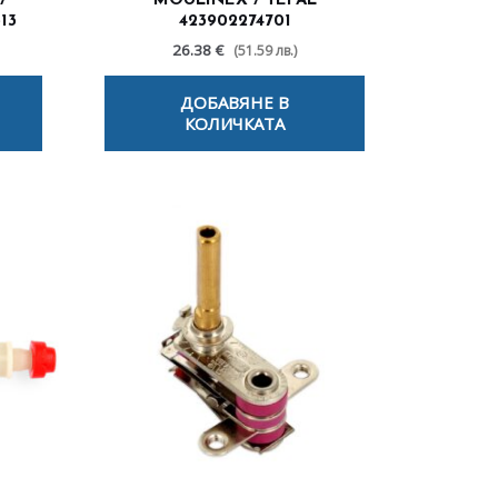
/
MOULINEX / TEFAL
13
423902274701
26.38 €
(51.59 лв.)
ДОБАВЯНЕ В
КОЛИЧКАТА