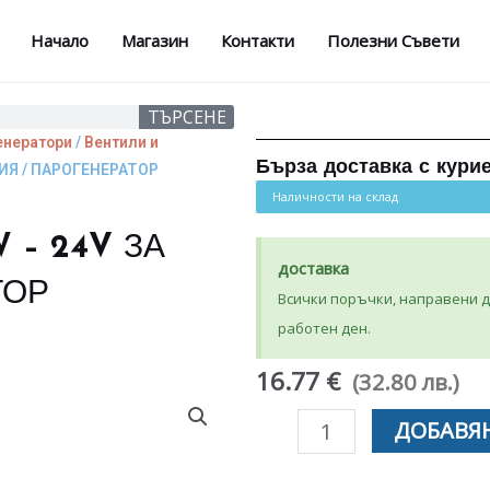
Начало
Магазин
Контакти
Полезни Съвети
ТЪРСЕНЕ
енератори
/
Вентили и
Бърза доставка с кури
ТИЯ / ПАРОГЕНEРАТОР
Наличности на склад
 – 24V ЗА
доставка
ТОР
Всички поръчки, направени до
работен ден.
16.77 €
(32.80 лв.)
количество
ДОБАВЯН
за
БОБИНА