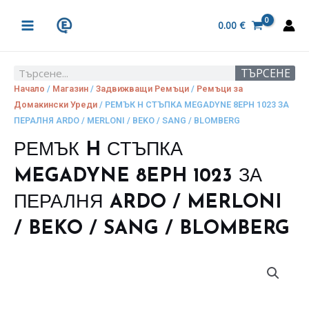
Skip
MAIN
to
0.00
€
MENU
content
ТЪРСЕНЕ
Search
Начало
/
Магазин
/
Задвижващи Ремъци
/
Ремъци за
Домакински Уреди
/ РЕМЪК H СТЪПКА MEGADYNE 8EPH 1023 ЗА
ПЕРАЛНЯ ARDO / MERLONI / BEKO / SANG / BLOMBERG
РЕМЪК H СТЪПКА
MEGADYNE 8EPH 1023 ЗА
ПЕРАЛНЯ ARDO / MERLONI
/ BEKO / SANG / BLOMBERG