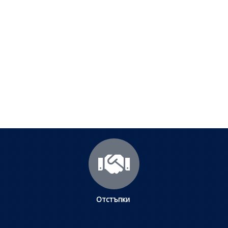
Полезни съвети - Често
срещани проблеми
Посетете страницата с полезни съвети за да
научите повече.
Щракнете тук
Отстъпки