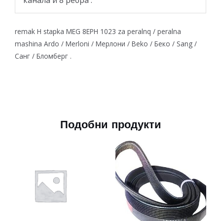
канала и 8 ребра .
remak H stapka MEG 8EPH 1023 za peralnq / peralna
mashina Ardo / Merloni / Мерлони / Beko / Беко / Sang /
Санг / Бломберг .
Подобни продукти