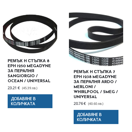
РЕМЪК H СТЪПКА 8
EPH 1250 MEGADYNE
ЗА ПЕРАЛНЯ
РЕМЪК H СТЪПКА 7
SANGIORGIO /
EPH 1238 MEGADYNE
OCEAN / UNIVERSAL
ЗА ПЕРАЛНЯ АRDO /
MERLONI /
23.21 €
(45.39 лв.)
WHIRLPOOL / SMEG /
UNIVERSAL
ДОБАВЯНЕ В
КОЛИЧКАТА
20.76 €
(40.60 лв.)
ДОБАВЯНЕ В
КОЛИЧКАТА