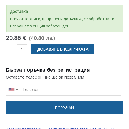
доставка
Всички поръчки, направени до 14:00 ч., се обработват и
изпращат в същия работен ден.
20.86 €
(40.80 лв.)
количество
ДОБАВЯНЕ В КОЛИЧКАТА
за
РЕМЪК
H
Бърза поръчка без регистрация
СТЪПКА
Оставете телефон ние ще ви позвъним
MEGADYNE
8EPH
1023
ЗА
ПОРЪЧАЙ
ПЕРАЛНЯ
ARDO
/