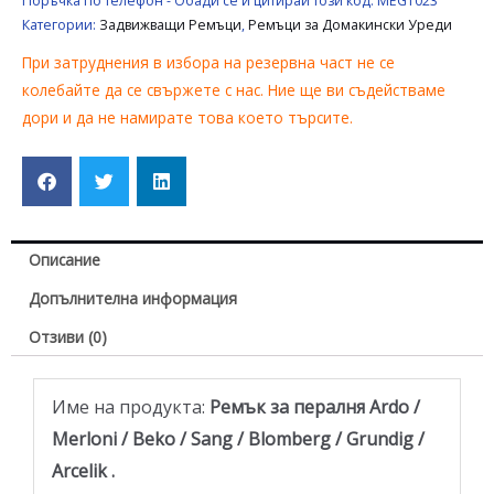
Поръчка по телефон - Обади се и цитирай този код:
MEG1023
MERLONI
Категории:
Задвижващи Ремъци
,
Ремъци за Домакински Уреди
/
При затруднения в избора на резервна част не се
BEKO
колебайте да се свържете с нас. Ние ще ви съдействаме
/
дори и да не намирате това което търсите.
SANG
/
BLOMBERG
Описание
Допълнителна информация
Отзиви (0)
Име на продукта:
Ремък за пералня Ardo /
Merloni / Beko / Sang / Blomberg / Grundig /
Arcelik .