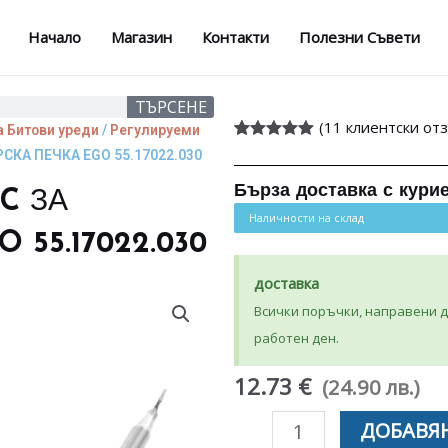
Начало
Магазин
Контакти
Полезни Съвети
ТЪРСЕНЕ
(
11
клиентски отз
а Битови уреди
/
Регулируеми
Оценен
11
СКА ПЕЧКА EGO 55.17022.030
4.91
от 5,
базирано на
Бърза доставка с кури
C ЗА
потребителски
оценки
Наличности на склад
 55.17022.030
доставка
Всички поръчки, направени до
работен ден.
12.73 €
(24.90 лв.)
количество
ДОБАВЯН