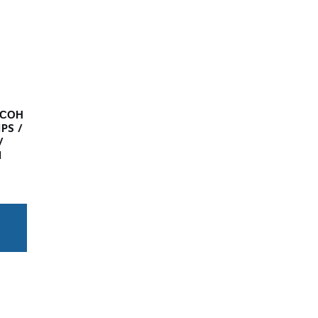
КСОН
PS /
/
H