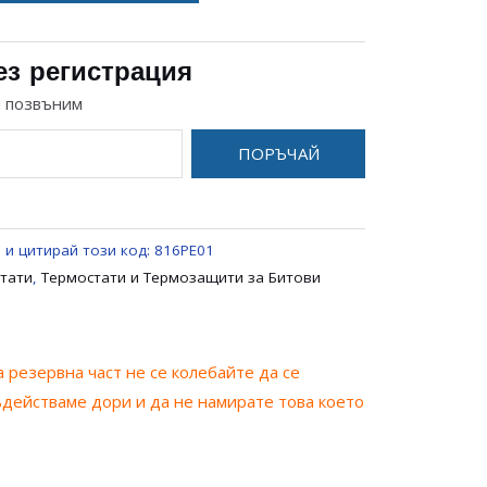
ез регистрация
и позвъним
ПОРЪЧАЙ
 и цитирай този код:
816PE01
тати
,
Термостати и Термозащити за Битови
 резервна част не се колебайте да се
ъдействаме дори и да не намирате това което