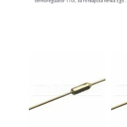
termoregulator 110C за готварска печка Ego .