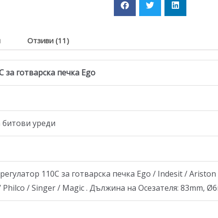
я
Отзиви (11)
 за готварска печка Ego
а битови уреди
латор 110C за готварска печка Ego / Indesit / Ariston / 
ss / Philco / Singer / Magic . Дължина на Осезателя: 83mm,