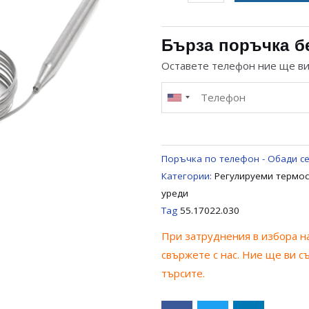
за
ТЕРМОРЕГУЛАТОР
110
Бърза поръчка б
C
Оставете телефон ние ще в
ЗА
ГОТВАРСКА
ПЕЧКА
EGO
55.17022.030
Поръчка по телефон - Обади се
Категории:
Регулируеми термос
уреди
Tag
55.17022.030
При затруднения в избора на
свържете с нас. Ние ще ви с
търсите.