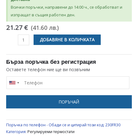
Всички поръчки, направени до 14:00 ч., се обработват и
изпращат в същия работен ден.
21.27 €
(41.60 лв.)
количество
ДОБАВЯНЕ В КОЛИЧКАТА
за
ТЕРМОРЕГУЛАТОР
PRODIGY
Бърза поръчка без регистрация
ЗА
Оставете телефон ние ще ви позвъним
БИТОВИ
УРЕДИ
ПОРЪЧАЙ
Поръчка по телефон - Обади се и цитирай този код:
230FR30
Категория:
Регулируеми термостати