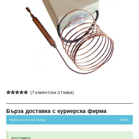
(
7
клиентски отзива)
Оценен
7
5.00
от 5,
базирано на
потребителски
Бърза доставка с куриерска фирма
оценки
Наличности на склад
100%
доставка