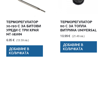
ТЕРМОРЕГУЛАТОР
ТЕРМОРЕГУЛАТОР
30-120 С ЗА БИТОВИ
110 C ЗА ТОПЛА
УРЕДИ С ТРИ КРАЯ
ВИТРИНА UNIVERSAL
NT-183HN
10.99 €
(21.49 лв.)
6.95 €
(13.59 лв.)
ДОБАВЯНЕ В
ДОБАВЯНЕ В
КОЛИЧКАТА
КОЛИЧКАТА
Полезни съвети - Често
срещани проблеми
Посетете страницата с полезни съвети за да
научите повече.