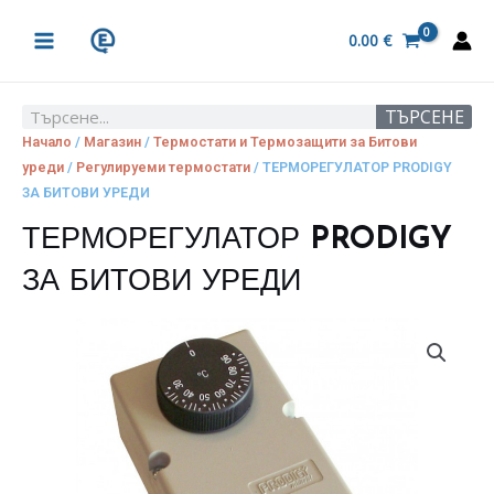
Skip
MAIN
to
0.00
€
MENU
content
ТЪРСЕНЕ
Search
Начало
/
Магазин
/
Термостати и Термозащити за Битови
уреди
/
Регулируеми термостати
/ ТЕРМОРЕГУЛАТОР PRODIGY
ЗА БИТОВИ УРЕДИ
ТЕРМОРЕГУЛАТОР PRODIGY
ЗА БИТОВИ УРЕДИ