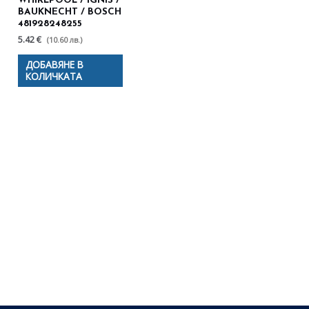
WHIRLPOOL / IGNIS /
BAUKNECHT / BOSCH
481928248255
5.42 €
(10.60 лв.)
ДОБАВЯНЕ В
КОЛИЧКАТА
Полезни съвети - Често
срещани проблеми
Посетете страницата с полезни съвети за да
научите повече.
Щракнете тук