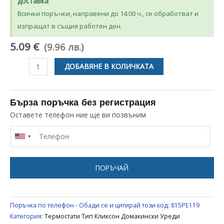
доставка
Всички поръчки, направени до 14:00 ч., се обработват и
изпращат в същия работен ден.
5.09 €
(9.96 лв.)
количество
ДОБАВЯНЕ В КОЛИЧКАТА
за
КЕРАМИЧЕН
ТЕРМОСТАТ
Бърза поръчка без регистрация
NC175
Оставете телефон ние ще ви позвъним
КЛИКСОН
ЗА
БИТОВИ
УРЕДИ
ПОРЪЧАЙ
UNIVERSAL
Поръчка по телефон - Обади се и цитирай този код:
815PE119
Категория:
Термостати Тип Кликсон Домакински Уреди