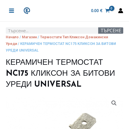
Skip
MAIN
to
0.00
€
MENU
content
ТЪРСЕНЕ
Search
Начало
/
Магазин
/
Термостати Тип Кликсон Домакински
Уреди
/ КЕРАМИЧЕН ТЕРМОСТАТ NC175 КЛИКСОН ЗА БИТОВИ
УРЕДИ UNIVERSAL
КЕРАМИЧЕН ТЕРМОСТАТ
NC175 КЛИКСОН ЗА БИТОВИ
УРЕДИ UNIVERSAL