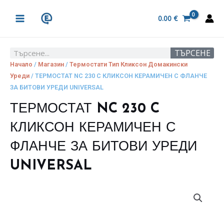
Skip
MAIN
to
0.00
€
MENU
content
ТЪРСЕНЕ
Search
Начало
/
Магазин
/
Термостати Тип Кликсон Домакински
Уреди
/ ТЕРМОСТАТ NC 230 C КЛИКСОН КЕРАМИЧЕН С ФЛАНЧЕ
ЗА БИТОВИ УРЕДИ UNIVERSAL
ТЕРМОСТАТ NC 230 C
КЛИКСОН КЕРАМИЧЕН С
ФЛАНЧЕ ЗА БИТОВИ УРЕДИ
UNIVERSAL