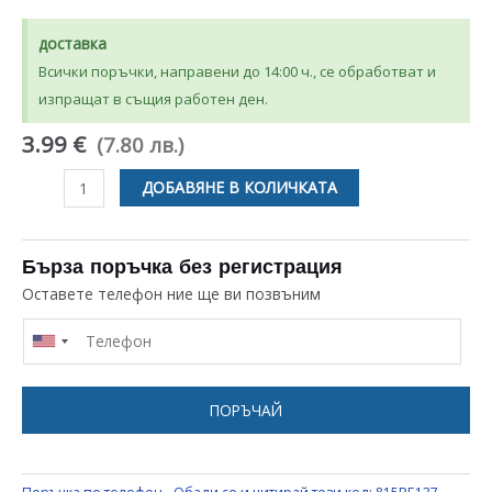
доставка
Всички поръчки, направени до 14:00 ч., се обработват и
изпращат в същия работен ден.
3.99 €
(7.80 лв.)
количество
ДОБАВЯНЕ В КОЛИЧКАТА
за
ТЕРМОСТАТ
NC
Бърза поръчка без регистрация
230
Оставете телефон ние ще ви позвъним
C
КЛИКСОН
КЕРАМИЧЕН
С
ПОРЪЧАЙ
ФЛАНЧЕ
ЗА
БИТОВИ