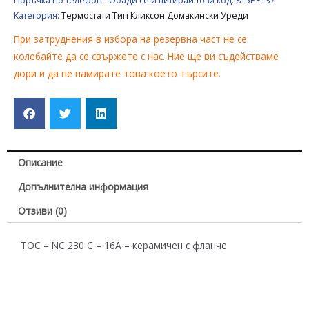
Поръчка по телефон - Обади се и цитирай този код:
815PE137
УРЕДИ
Категория:
Термостати Тип Кликсон Домакински Уреди
UNIVERSAL
При затруднения в избора на резервна част не се
колебайте да се свържете с нас. Ние ще ви съдействаме
дори и да не намирате това което търсите.
Описание
Допълнителна информация
Отзиви (0)
ТОС – NC 230 С – 16A – керамичен с фланче