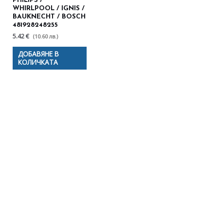
PHILIPS /
WHIRLPOOL / IGNIS /
BAUKNECHT / BOSCH
481928248255
5.42 €
(10.60 лв.)
ДОБАВЯНЕ В
КОЛИЧКАТА
Полезни съвети - Често
срещани проблеми
Посетете страницата с полезни съвети за да
научите повече.
Щракнете тук