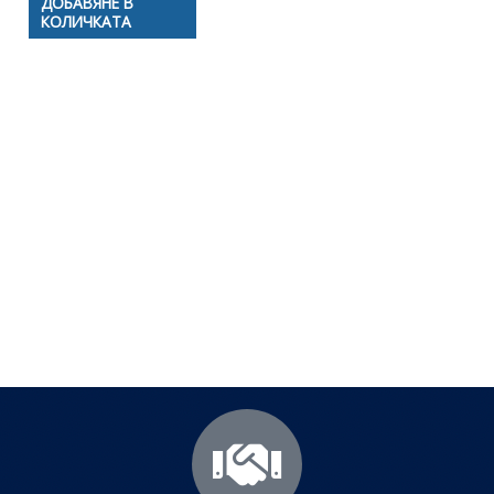
ДОБАВЯНЕ В
КОЛИЧКАТА
Полезни съвети - Често
срещани проблеми
Посетете страницата с полезни съвети за да
научите повече.
Щракнете тук