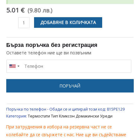
5.01 €
(9.80 лв.)
количество
ДОБАВЯНЕ В КОЛИЧКАТА
за
ТЕРМОСТАТ
NC
Бърза поръчка без регистрация
45
Оставете телефон ние ще ви позвъним
КЛИКСОН
ЗА
БИТОВИ
УРЕДИ
ПОРЪЧАЙ
Поръчка по телефон - Обади се и цитирай този код:
815PE129
Категория:
Термостати Тип Кликсон Домакински Уреди
При затруднения в избора на резервна част не се
колебайте да се свържете с нас. Ние ще ви съдействаме