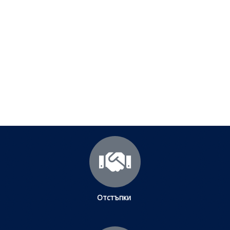
Полезни съвети - Често
срещани проблеми
Посетете страницата с полезни съвети за да
научите повече.
Щракнете тук
Отстъпки