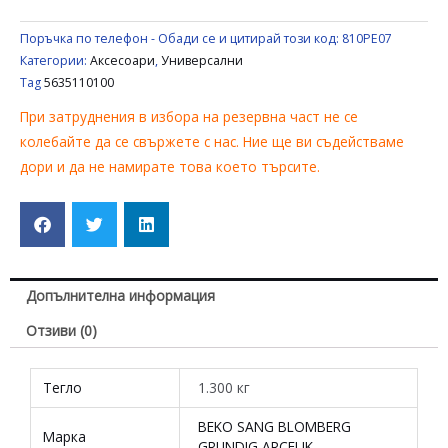
ЕЛЕКТРОУРЕД
BEKO
Поръчка по телефон - Обади се и цитирай този код:
810PE07
/
Категории:
Аксесоари
,
Универсални
SANG
Tag
5635110100
/
При затруднения в избора на резервна част не се
BLOMBERG
колебайте да се свържете с нас. Ние ще ви съдействаме
5635110100
дори и да не намирате това което търсите.
Допълнителна информация
Отзиви (0)
Тегло
1.300 кг
BEKO SANG BLOMBERG
Марка
GRUNDIG ARCELIK