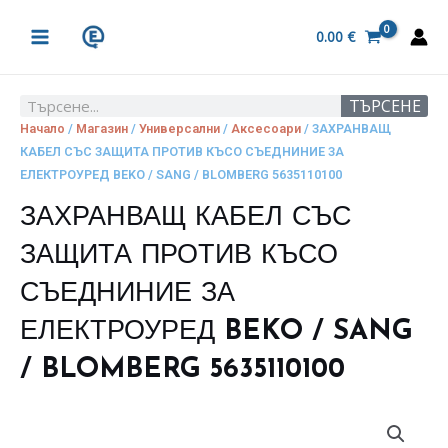
Skip
MAIN
to
0.00
€
MENU
content
ТЪРСЕНЕ
Search
Начало
/
Магазин
/
Универсални
/
Аксесоари
/ ЗАХРАНВАЩ
КАБЕЛ СЪС ЗАЩИТА ПРОТИВ КЪСО СЪЕДНИНИЕ ЗА
ЕЛЕКТРОУРЕД BEKO / SANG / BLOMBERG 5635110100
ЗАХРАНВАЩ КАБЕЛ СЪС
ЗАЩИТА ПРОТИВ КЪСО
СЪЕДНИНИЕ ЗА
ЕЛЕКТРОУРЕД BEKO / SANG
/ BLOMBERG 5635110100