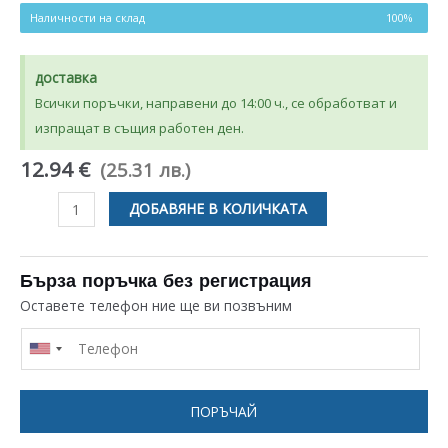
Наличности на склад
100%
доставка
Всички поръчки, направени до 14:00 ч., се обработват и
изпращат в същия работен ден.
12.94 €
(25.31 лв.)
количество
ДОБАВЯНЕ В КОЛИЧКАТА
за
ЗАХРАНВАЩ
КАБЕЛ
Бърза поръчка без регистрация
СЪС
Оставете телефон ние ще ви позвъним
ЗАЩИТА
ПРОТИВ
КЪСО
СЪЕДНИНИЕ
ПОРЪЧАЙ
ЗА