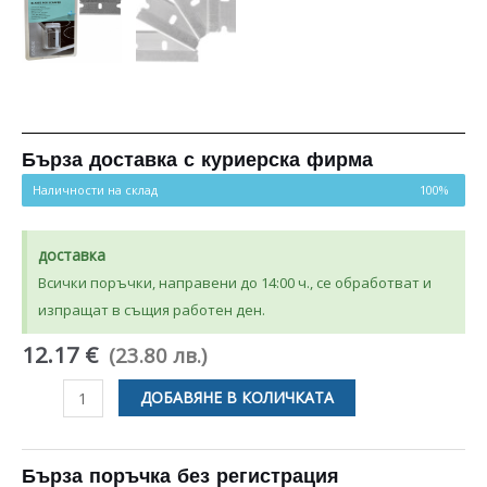
Бърза доставка с куриерска фирма
Наличности на склад
100%
доставка
Всички поръчки, направени до 14:00 ч., се обработват и
изпращат в същия работен ден.
12.17 €
(23.80 лв.)
количество
ДОБАВЯНЕ В КОЛИЧКАТА
за
НОЖОВЕ
10
Бърза поръчка без регистрация