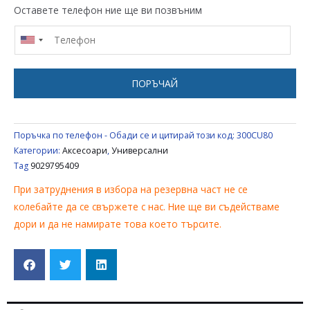
БРОЯ
Оставете телефон ние ще ви позвъним
КОМПЛЕКТ
ЗА
ШПАТУЛА
ЗА
ПОРЪЧАЙ
ПОЧИСТВАНЕ
НА
КЕРАМИЧЕН
Поръчка по телефон - Обади се и цитирай този код:
300CU80
ПЛОТ
Категории:
Аксесоари
,
Универсални
AEG
Tag
9029795409
/
При затруднения в избора на резервна част не се
ELECTROLUX
колебайте да се свържете с нас. Ние ще ви съдействаме
/
дори и да не намирате това което търсите.
ZANUSSI
/
ZANKER
9029795409