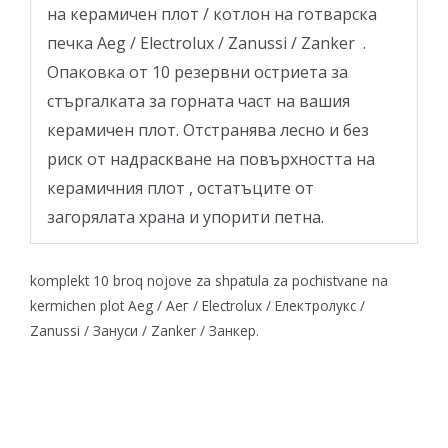
на керамичен плот / котлон на готварска
печка Aeg / Electrolux / Zanussi / Zanker .
Опаковка от 10 резервни остриета за
стъргалката за горната част на вашия
керамичен плот. Отстранява лесно и без
риск от надраскване на повърхността на
керамичния плот , остатъците от
загорялата храна и упорити петна.
komplekt 10 broq nojove za shpatula za pochistvane na
kermichen plot Aeg / Аег / Electrolux / Електролукс /
Zanussi / Зануси / Zanker / Занкер.