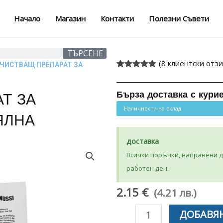
Начало
Магазин
Контакти
Полезни Съвети
ТЪРСЕНЕ
(
8
клиентски отзи
ОЧИСТВАЩ ПРЕПАРАТ ЗА
Оценен
8
5.00
от 5,
базирано на
Бърза доставка с кури
Т ЗА
потребителски
оценки
Наличности на склад
ЯЛНА
доставка
Всички поръчки, направени до
работен ден.
2.15 €
(4.21 лв.)
количество
ДОБАВЯН