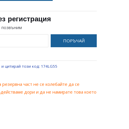
ез регистрация
и позвъним
ПОРЪЧАЙ
 и цитирай този код:
174LG55
 резервна част не се колебайте да се
ъдействаме дори и да не намирате това което