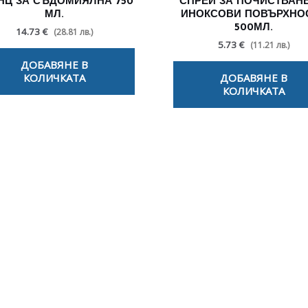
НЦ ЗА СЪДОМИЯЛНА 750
СПРЕЙ ЗА ПОЧИСТВАНЕ
МЛ.
ИНОКСОВИ ПОВЪРХНО
500МЛ.
14.73 €
(28.81 лв.)
5.73 €
(11.21 лв.)
ДОБАВЯНЕ В
КОЛИЧКАТА
ДОБАВЯНЕ В
КОЛИЧКАТА
лезни съвети - Често срещани пробл
Посетете страницата с полезни съвети за да научите повече
Щракнете тук