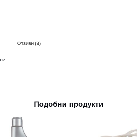
я
Отзиви (8)
лни
Подобни продукти