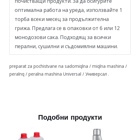
почистващи продукти. За да осигурите
оптимална работа на уреда, използвайте 1
торба всеки месец за продължителна
грижа. Предлага се в опаковки от 6 или 12
монодозови сака. Подходящ за всички
перални, сушилни и съдомиялни машини.
preparat za pochistvane na sadomiqlna / miqlna mashina /
peralnq / peralna mashina Universal / Универсал .
Подобни продукти