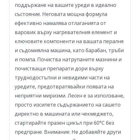
поддържане на вашите уреди в идеално
състояние. Неговата мощна формула
ефективно намалява отлаганията от
варовик върху нагревателния елемент и
ключовите компоненти на вашата пералня
и съдомиялна машина, като барабан, тръби
и помпа. Почиства натрупаните мазнини и
почистващи препарати дори върху
труднодостъпни и невидими части на
уредите, предотвратявайки появата на
неприятни миризми. Лесен е за използване,
просто изсипете съдържанието на сашето
директно в машината или чекмеджето,
стартирайте празен цикъл при 60°C без
предпране. Внимание: Не добавяйте други