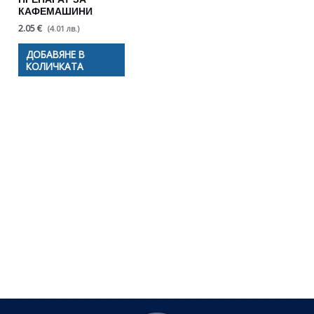
ПРЕПАРАТ ЗА
КАФЕМАШИНИ
2.05 €
(4.01 лв.)
ДОБАВЯНЕ В
КОЛИЧКАТА
Полезни съвети - Често
срещани проблеми
Посетете страницата с полезни съвети за да
научите повече.
Щракнете тук