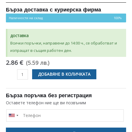
Бърза доставка с куриерска фирма
Наличности на склад
100%
доставка
Всички поръчки, направени до 14:00 ч., се обработват и
изпращат в същия работен ден.
2.86 €
(5.59 лв.)
количество
ДОБАВЯНЕ В КОЛИЧКАТА
за
ПОЧИСТВАЩ
ПРЕПАРАТ
Бърза поръчка без регистрация
Wpro
Оставете телефон ние ще ви позвъним
ЗА
ПЕРАЛНЯ
И
СЪДОМИЯЛНА