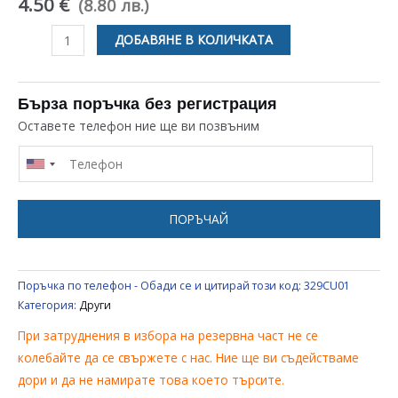
4.50 €
(8.80 лв.)
количество
ДОБАВЯНЕ В КОЛИЧКАТА
за
ЩЕКЕР
ЗА
Бърза поръчка без регистрация
СКАРА
Оставете телефон ние ще ви позвъним
ПОРЪЧАЙ
Поръчка по телефон - Обади се и цитирай този код:
329CU01
Категория:
Други
При затруднения в избора на резервна част не се
колебайте да се свържете с нас. Ние ще ви съдействаме
дори и да не намирате това което търсите.