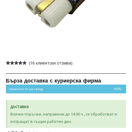
(
16
клиентски отзива)
Оценен
16
5.00
от 5,
базирано на
потребителски
Бърза доставка с куриерска фирма
оценки
Наличности на склад
100%
доставка
Всички поръчки, направени до 14:00 ч., се обработват и
изпращат в същия работен ден.