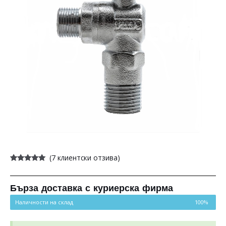
(
7
клиентски отзива)
Оценен
7
5.00
от 5,
базирано на
потребителски
Бърза доставка с куриерска фирма
оценки
Наличности на склад
100%