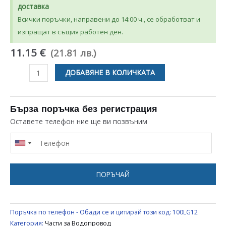
доставка
Всички поръчки, направени до 14:00 ч., се обработват и
изпращат в същия работен ден.
11.15 €
(21.81 лв.)
количество
ДОБАВЯНЕ В КОЛИЧКАТА
за
МЕСИНГОВ
ЪГЛОВ
Бърза поръчка без регистрация
КРАН
Оставете телефон ние ще ви позвъним
С
МЕТАЛНА
РЪКОХВАТКАТА
1/2
ПОРЪЧАЙ
НА
1/2
ЗА
Поръчка по телефон - Обади се и цитирай този код:
100LG12
ВОДОПРОВОД
Категория:
Части за Водопровод