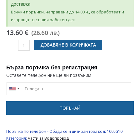
доставка
Всички поръчки, направени до 14:00 ч., се обработват и
изпращат в същия работен ден.
13.60 €
(26.60 лв.)
количество
ДОБАВЯНЕ В КОЛИЧКАТА
за
ЪГЛОВ
КРАН
Бърза поръчка без регистрация
1/2
Оставете телефон ние ще ви позвъним
НА
3/4
С
КЕРАМИЧЕН
ПОРЪЧАЙ
МЕХАНИЗЪМ
ЗА
ВОДОПРОВОД
Поръчка по телефон - Обади се и цитирай този код:
100LG10
UNIVERSAL
Категория:
Части за Водопровод