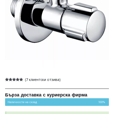
(
7
клиентски отзива)
Оценен
7
5.00
от 5,
базирано на
потребителски
Бърза доставка с куриерска фирма
оценки
Наличности на склад
100%