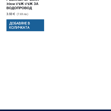
30см 1/2Ж 1/2Ж ЗА
ВОДОПРОВОД
3.93 €
(7.69 лв.)
ДОБАВЯНЕ В
КОЛИЧКАТА
Полезни съвети - Често
срещани проблеми
Посетете страницата с полезни съвети за да
научите повече.
Щракнете тук