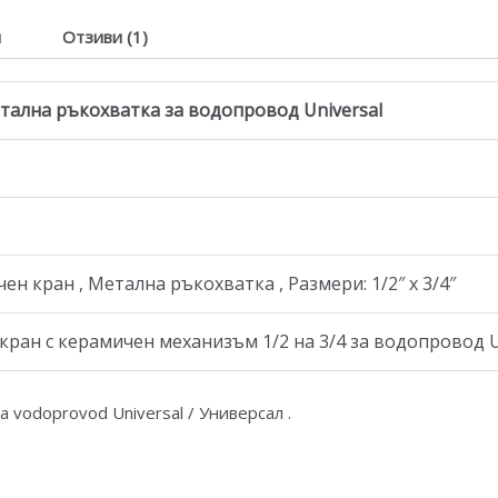
я
Отзиви (1)
етална ръкохватка
за водопровод Universal
н кран , Метална ръкохватка , Размери: 1/2″ х 3/4″
 кран с керамичен механизъм
1/2 на 3/4 за водопровод U
za vodoprovod Universal / Универсал .