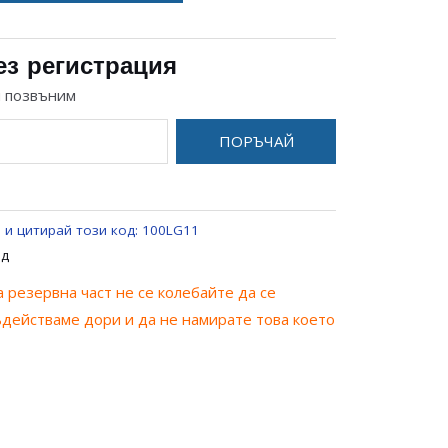
ез регистрация
и позвъним
ПОРЪЧАЙ
 и цитирай този код:
100LG11
од
 резервна част не се колебайте да се
ъдействаме дори и да не намирате това което