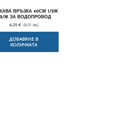
КАВА ВРЪЗКА 40СМ 1/2Ж
/2/Ж ЗА ВОДОПРОВОД
4.25 €
(8.31 лв.)
ДОБАВЯНЕ В
КОЛИЧКАТА
лезни съвети - Често срещани пробл
Посетете страницата с полезни съвети за да научите повече
Щракнете тук