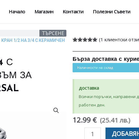
Начало
Магазин
Контакти
Полезни Съвети
ТЪРСЕНЕ
(
1
клиентски отзи
 КРАН 1/2 НА 3/4 С КЕРАМИЧЕН
Оценен
1
5.00
от 5,
базирано на
Бърза доставка с кури
4 С
потребителски
оценки
Наличности на склад
ЗЪМ ЗА
RSAL
доставка
Всички поръчки, направени до
работен ден.
12.99 €
(25.41 лв.)
количество
ДОБАВЯН