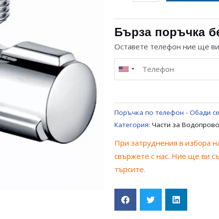
за
ЪГЛОВ
КРАН
Бърза поръчка б
1/2
Оставете телефон ние ще в
НА
3/4
С
КЕРАМИЧЕН
МЕХАНИЗЪМ
Поръчка по телефон - Обади се
ЗА
Категория:
Части за Водопров
ВОДОПРОВОД
При затруднения в избора на
UNIVERSAL
свържете с нас. Ние ще ви с
търсите.