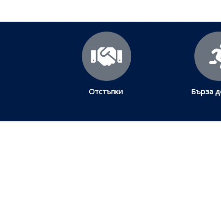
Отстъпки
Бърза д