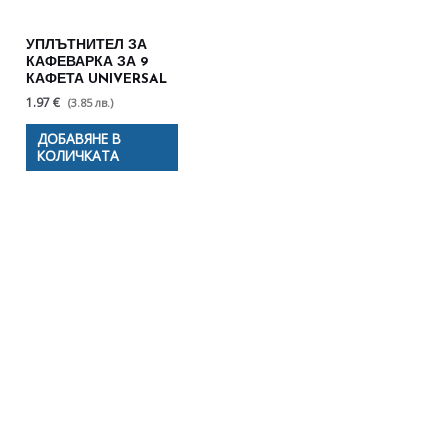
УПЛЪТНИТЕЛ ЗА
КАФЕВАРКА ЗА 9
КАФЕТА UNIVERSAL
1.97 €
(3.85 лв.)
ДОБАВЯНЕ В
КОЛИЧКАТА
Полезни съвети - Често
срещани проблеми
Посетете страницата с полезни съвети за да
научите повече.
Щракнете тук