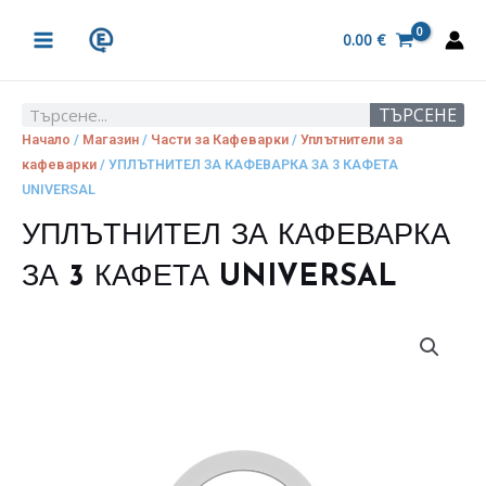
Skip
MAIN
to
0.00
€
MENU
content
ТЪРСЕНЕ
Search
Начало
/
Магазин
/
Части за Кафеварки
/
Уплътнители за
кафеварки
/ УПЛЪТНИТЕЛ ЗА КАФЕВАРКА ЗА 3 КАФЕТА
UNIVERSAL
УПЛЪТНИТЕЛ ЗА КАФЕВАРКА
ЗА 3 КАФЕТА UNIVERSAL