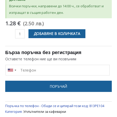
Всички поръчки, направени до 14:00 ч., се обработват и
изпращат в същия работен ден.
1.28 €
(2.50 лв.)
количество
ДОБАВЯНЕ В КОЛИЧКАТА
за
УПЛЪТНИТЕЛ
ЗА
Бърза поръчка без регистрация
КАФЕВАРКА
Оставете телефон ние ще ви позвъним
ЗА
3
КАФЕТА
UNIVERSAL
ПОРЪЧАЙ
Поръчка по телефон - Обади се и цитирай този код:
813PE104
Категория:
Уплътнители за кафеварки