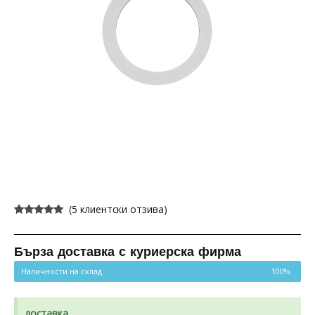
(
5
клиентски отзива)
Оценен
5
4.80
от 5,
базирано
на
Бърза доставка с куриерска фирма
потребителски
оценки
Наличности на склад
100%
доставка