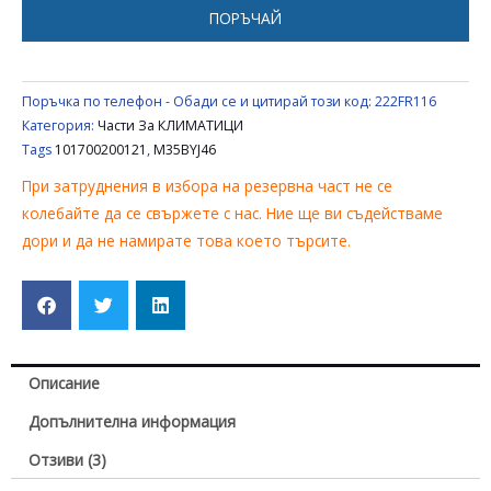
M35BYJ46
ПОРЪЧАЙ
,
101700200121
Поръчка по телефон - Обади се и цитирай този код:
222FR116
Категория:
Части За КЛИМАТИЦИ
Tags
101700200121
,
M35BYJ46
При затруднения в избора на резервна част не се
колебайте да се свържете с нас. Ние ще ви съдействаме
дори и да не намирате това което търсите.
Описание
Допълнителна информация
Отзиви (3)