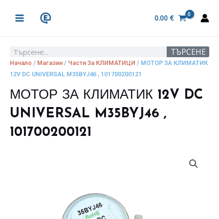
Skip
MAIN
to
0.00
€
MENU
content
ТЪРСЕНЕ
Search
Начало
/
Магазин
/
Части За КЛИМАТИЦИ
/ МОТОР ЗА КЛИМАТИК
12V DC UNIVERSAL M35BYJ46 , 101700200121
МОТОР ЗА КЛИМАТИК 12V DC
UNIVERSAL M35BYJ46 ,
101700200121