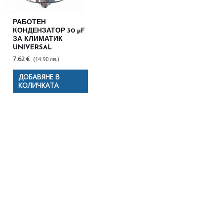
РАБОТЕН
КОНДЕНЗАТОР 30 µF
ЗА КЛИМАТИК
UNIVERSAL
7.62 €
(14.90 лв.)
ДОБАВЯНЕ В
КОЛИЧКАТА
Полезни съвети - Често
срещани проблеми
Посетете страницата с полезни съвети за да
научите повече.
Щракнете тук