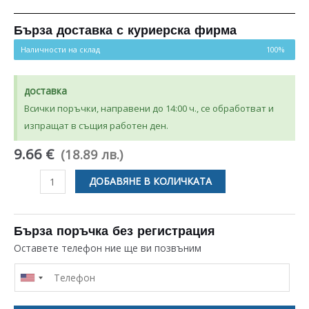
Оценен
3
5.00
от 5,
базирано на
потребителски
Бърза доставка с куриерска фирма
оценки
Наличности на склад
100%
доставка
Всички поръчки, направени до 14:00 ч., се обработват и
изпращат в същия работен ден.
9.66 €
(18.89 лв.)
количество
ДОБАВЯНЕ В КОЛИЧКАТА
за
МОТОР
ЗА
Бърза поръчка без регистрация
КЛИМАТИК
Оставете телефон ние ще ви позвъним
12V
DC
UNIVERSAL