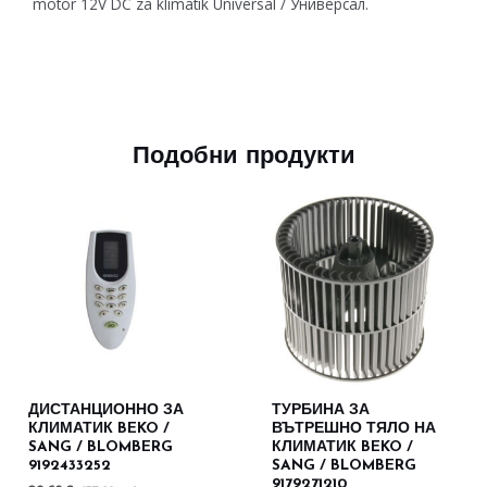
motor 12V DC za klimatik Universal / Универсал.
Подобни продукти
ДИСТАНЦИОННО ЗА
ТУРБИНА ЗА
КЛИМАТИК BEKO /
ВЪТРЕШНО ТЯЛО НА
SANG / BLOMBERG
КЛИМАТИК BEKO /
9192433252
SANG / BLOMBERG
9179271210