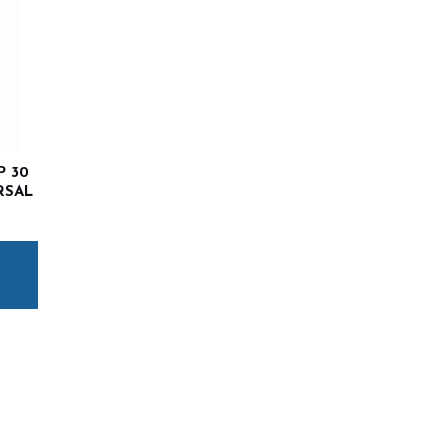
 30
RSAL
еми