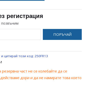
ез регистрация
и позвъним
ПОРЪЧАЙ
 и цитирай този код:
250FR13
И
 резервна част не се колебайте да се
ъдействаме дори и да не намирате това което