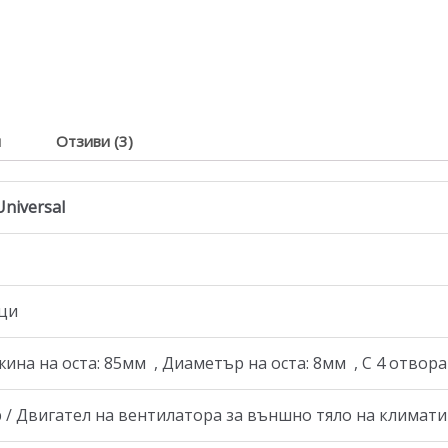
я
Отзиви (3)
niversal
ици
а на оста: 85мм , Диаметър на оста: 8мм , С 4 отвора з
/ Двигател на вентилатора за външно тяло на климатик