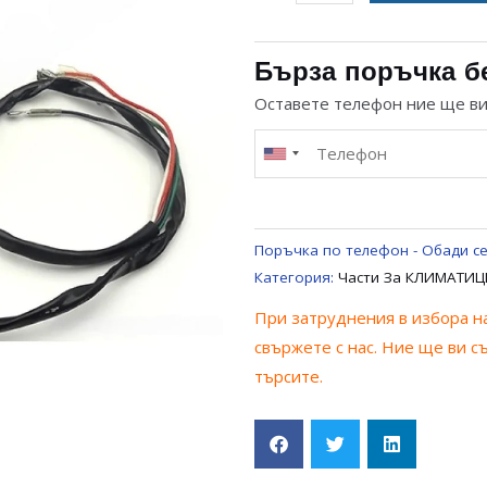
за
МОТОР
220-
Бърза поръчка б
240V
Оставете телефон ние ще в
/
35W
ЗА
КЛИМАТИК
UNIVERSAL
Поръчка по телефон - Обади се
Категория:
Части За КЛИМАТИЦ
При затруднения в избора на
свържете с нас. Ние ще ви с
търсите.