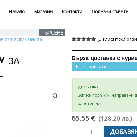
Начало
Магазин
Контакти
Полезни Съвети
ТЪРСЕНЕ
(
3
клиентски отзи
Р 220-240V / 35W ЗА
Оценен
3
5.00
от 5,
базирано на
Бърза доставка с кури
W ЗА
потребителски
оценки
Наличности на склад
L
доставка
Всички поръчки, направени до
работен ден.
65.55 €
(128.20 лв.)
количество
ДОБАВЯН