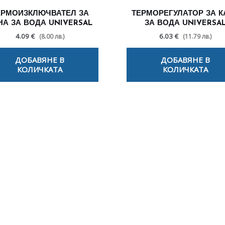
ЕРМОИЗКЛЮЧВАТЕЛ ЗА
ТЕРМОРЕГУЛАТОР ЗА К
НА ЗА ВОДА UNIVERSAL
ЗА ВОДА UNIVERSA
4.09 €
6.03 €
(8.00 лв.)
(11.79 лв.)
ДОБАВЯНЕ В
ДОБАВЯНЕ В
КОЛИЧКАТА
КОЛИЧКАТА
лезни съвети - Често срещани пробл
Посетете страницата с полезни съвети за да научите повече
Щракнете тук