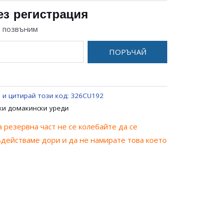
ез регистрация
и позвъним
ПОРЪЧАЙ
 и цитирай този код:
326CU192
ки домакински уреди
 резервна част не се колебайте да се
ъдействаме дори и да не намирате това което