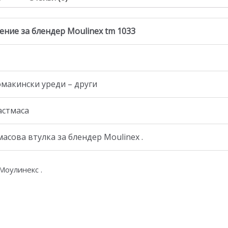
ние за блендер Moulinex tm 1033
омакински уреди – други
астмаса
сова втулка за блендер Moulinex .
 Моулинекс .