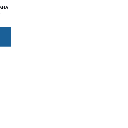
АНА
L
еми
.