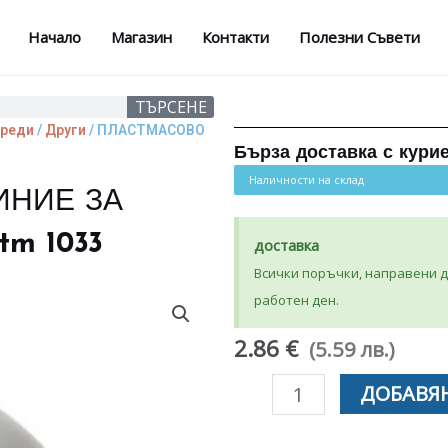
Начало
Магазин
Контакти
Полезни Съвети
ТЪРСЕНЕ
уреди
/
Други
/ ПЛАСТМАСОВО
Бърза доставка с кури
Наличности на склад
ИНИЕ ЗА
m 1033
доставка
Всички поръчки, направени до
работен ден.
2.86 €
(5.59 лв.)
количество
ДОБАВЯН
за
ПЛАСТМАСОВО