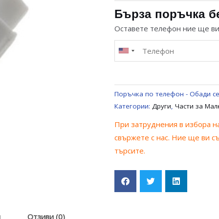
СЪЕДИНИЕ
Бърза поръчка б
ЗА
Оставете телефон ние ще в
БЛЕНДЕР
MOULINEX
tm
1033
Поръчка по телефон - Обади се
Категории:
Други
,
Части за Мал
При затруднения в избора на
свържете с нас. Ние ще ви с
търсите.
я
Отзиви (0)