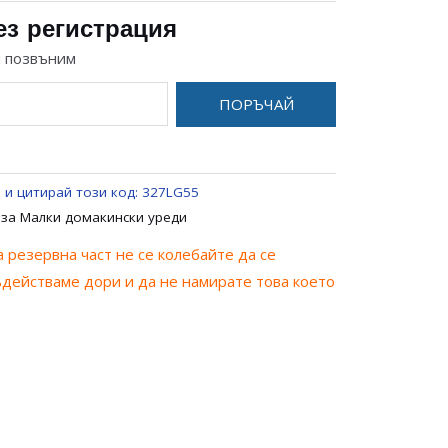
ез регистрация
и позвъним
ПОРЪЧАЙ
 и цитирай този код:
327LG55
 за Малки домакински уреди
 резервна част не се колебайте да се
ъдействаме дори и да не намирате това което