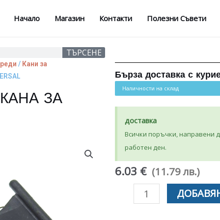
Начало
Магазин
Контакти
Полезни Съвети
ТЪРСЕНЕ
уреди
/
Кани за
Бърза доставка с кури
VERSAL
Наличности на склад
КАНА ЗА
доставка
Всички поръчки, направени до
работен ден.
6.03 €
(11.79 лв.)
количество
ДОБАВЯН
за
ТЕРМОРЕГУЛАТОР