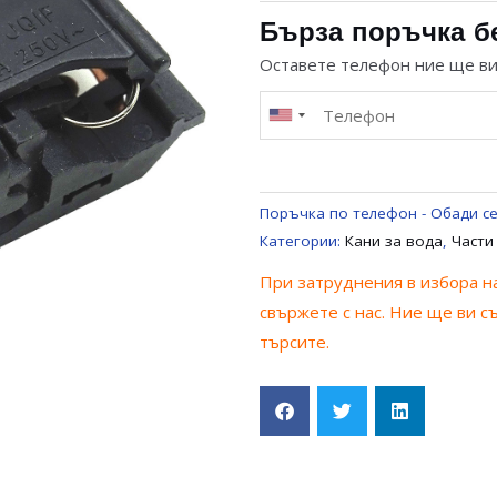
ЗА
Бърза поръчка б
КАНА
Оставете телефон ние ще в
ЗА
ВОДА
UNIVERSAL
Поръчка по телефон - Обади се
Категории:
Кани за вода
,
Части
При затруднения в избора на
свържете с нас. Ние ще ви с
търсите.