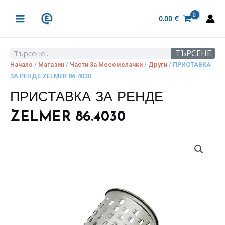
Skip
MAIN
to
0.00
€
MENU
content
ТЪРСЕНЕ
Search
Начало
/
Магазин
/
Части За Месомелачки
/
Други
/ ПРИСТАВКА
ЗА РЕНДЕ ZELMER 86.4030
ПРИСТАВКА ЗА РЕНДЕ
ZELMER 86.4030