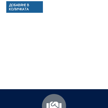
ДОБАВЯНЕ В
КОЛИЧКАТА
Полезни съвети - Често
срещани проблеми
Посетете страницата с полезни съвети за да
научите повече.
Щракнете тук