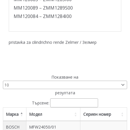
MM120089 – ZMM1289S00
MM120084 – ZMM1284I00
pristavka za cilindrichno rende Zelmer / Зелмер
Показване на
резултата
Търсене:
Марка
Модел
Сериен номер
BOSCH
MFW24050/01