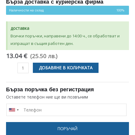
потребителски
Бърза доставка с куриерска фирма
оценки
Наличности на склад
100%
доставка
Всички поръчки, направени до 14:00 ч., се обработват и
изпращат в същия работен ден.
13.04 €
(25.50 лв.)
количество
ДОБАВЯНЕ В КОЛИЧКАТА
за
ПРИСТАВКА
ЗА
Бърза поръчка без регистрация
РЕНДЕ
Оставете телефон ние ще ви позвъним
ZELMER
86.4030
ПОРЪЧАЙ