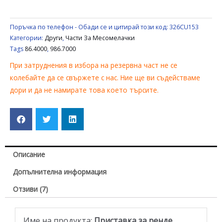
Поръчка по телефон - Обади се и цитирай този код:
326CU153
Категории:
Други
,
Части За Месомелачки
Tags
86.4000
,
986.7000
При затруднения в избора на резервна част не се
колебайте да се свържете с нас. Ние ще ви съдействаме
дори и да не намирате това което търсите.
Описание
Допълнителна информация
Отзиви (7)
Име на продукта:
Приставка за ренде