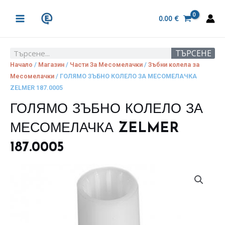
Skip
MAIN
to
0.00
€
MENU
content
ТЪРСЕНЕ
Search
Начало
/
Магазин
/
Части За Месомелачки
/
Зъбни колела за
Месомелачки
/ ГОЛЯМО ЗЪБНО КОЛЕЛО ЗА МЕСОМЕЛАЧКА
ZELMER 187.0005
ГОЛЯМО ЗЪБНО КОЛЕЛО ЗА
МЕСОМЕЛАЧКА ZELMER
187.0005