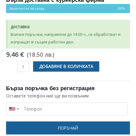
Бърза доставка с куриерска фирма
Наличности на склад
100%
доставка
Всички поръчки, направени до 14:00 ч., се обработват и
изпращат в същия работен ден.
9.46 €
(18.50 лв.)
количество
ДОБАВЯНЕ В КОЛИЧКАТА
за
ГОЛЯМО
ЗЪБНО
Бърза поръчка без регистрация
КОЛЕЛО
Оставете телефон ние ще ви позвъним
ЗА
МЕСОМЕЛАЧКА
ZELMER
187.0005
ПОРЪЧАЙ