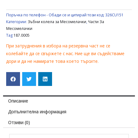
Поръчка по телефон - Обади се и цитирай този код:
326CU151
Категории:
Зъбни колела за Месомелачки
,
Части За
Месомелачки
Tag
187.0005
При затруднения в избора на резервна част не се
колебайте да се свържете с нас. Ние ще ви съдействаме
дори и да не намирате това което търсите.
Описание
Допълнителна информация
Отзиви (0)