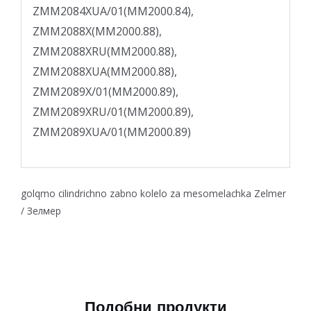
golqmo cilindrichno zabno kolelo za mesomelachka Zelmer
/ Зелмер
Подобни продукти