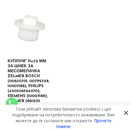
КУПЛУНГ H=32 ММ
ЗА ШНЕК ЗА
МЕСОМЕЛАЧКА
ZELMER BOSCH
(00630701, 00792328,
10007188); PHILIPS
(420306564070);
SIEMENS (10007188);
ZELMER (861203
4.81 €
(9.41 лв.)
Този уебсайт използва бисквитки (cookies) с цел
подобряване на потребителското изживяване. Вие
ДОБАВЯНЕ В
можете да се съгласите или откажете.
Прочети
КОЛИЧКАТА
повече