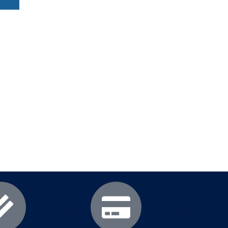
еми
.