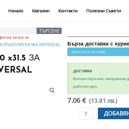
Начало
Магазин
Контакти
Полезни Съвети
ТЪРСЕНЕ
фитни четки за
Бърза доставка с кури
 ЗА ПРАХОСМУКАЧКА UNIVERSAL
Наличности на склад
 x31.5 ЗА
VERSAL
доставка
Всички поръчки, направени до
работен ден.
7.06 €
(13.81 лв.)
количество
ДОБАВЯН
за
ГРАФИТНИ