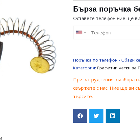
ЧЕКИ
Бърза поръчка б
6.4
Оставете телефон ние ще в
x10
x31.5
ЗА
ПРАХОСМУКАЧКА
UNIVERSAL
Поръчка по телефон - Обади се
Категория:
Графитни четки за 
При затруднения в избора на
свържете с нас. Ние ще ви с
търсите.
)