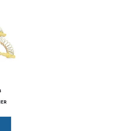
3
MER