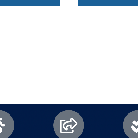
лезни съвети - Често срещани пробл
Посетете страницата с полезни съвети за да научите повече
Щракнете тук