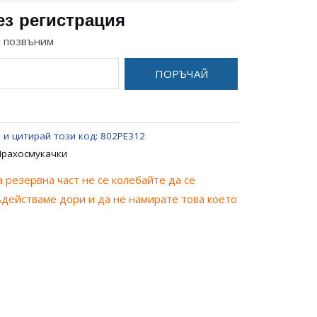
ез регистрация
и позвъним
ПОРЪЧАЙ
 и цитирай този код:
802PE312
Прахосмукачки
 резервна част не се колебайте да се
ъдействаме дори и да не намирате това което