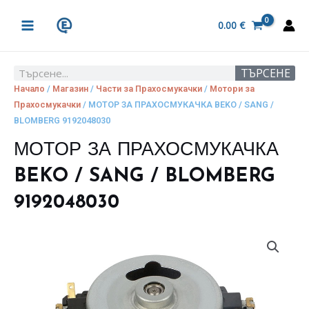
Skip
MAIN
to
0.00
€
MENU
content
ТЪРСЕНЕ
Search
Начало
/
Магазин
/
Части за Прахосмукачки
/
Мотори за
Прахосмукачки
/ МОТОР ЗА ПРАХОСМУКАЧКА BEKO / SANG /
BLOMBERG 9192048030
МОТОР ЗА ПРАХОСМУКАЧКА
BEKO / SANG / BLOMBERG
9192048030