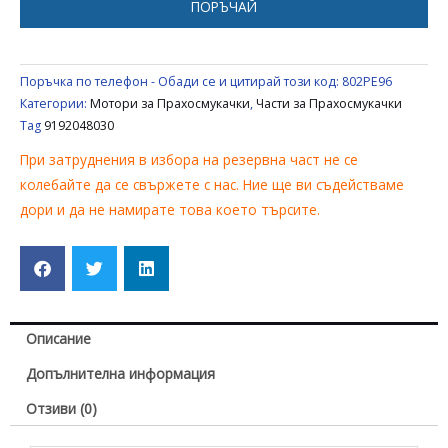
ПОРЪЧАЙ
BLOMBERG
9192048030
Поръчка по телефон - Обади се и цитирай този код:
802PE96
Категории:
Мотори за Прахосмукачки
,
Части за Прахосмукачки
Tag
9192048030
При затруднения в избора на резервна част не се
колебайте да се свържете с нас. Ние ще ви съдействаме
дори и да не намирате това което търсите.
Описание
Допълнителна информация
Отзиви (0)