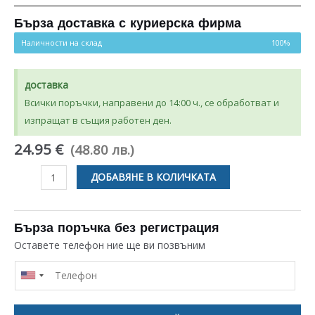
Бърза доставка с куриерска фирма
Наличности на склад
100%
доставка
Всички поръчки, направени до 14:00 ч., се обработват и
изпращат в същия работен ден.
24.95 €
(48.80 лв.)
количество
ДОБАВЯНЕ В КОЛИЧКАТА
за
МОТОР
ЗА
Бърза поръчка без регистрация
ПРАХОСМУКАЧКА
Оставете телефон ние ще ви позвъним
BEKO
/
SANG
/