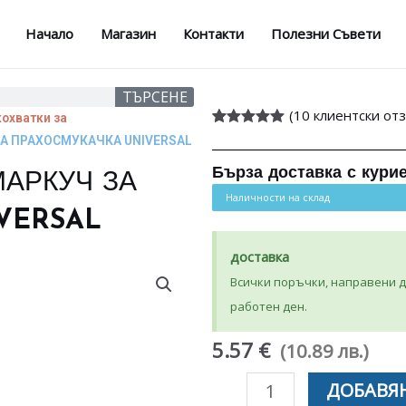
Начало
Магазин
Контакти
Полезни Съвети
ТЪРСЕНЕ
(
10
клиентски отз
охватки за
Оценен
10
5.00
ЗА ПРАХОСМУКАЧКА UNIVERSAL
от 5,
базирано на
Бърза доставка с кури
МАРКУЧ ЗА
потребителски
оценки
Наличности на склад
VERSAL
доставка
Всички поръчки, направени до
работен ден.
5.57 €
(10.89 лв.)
количество
ДОБАВЯН