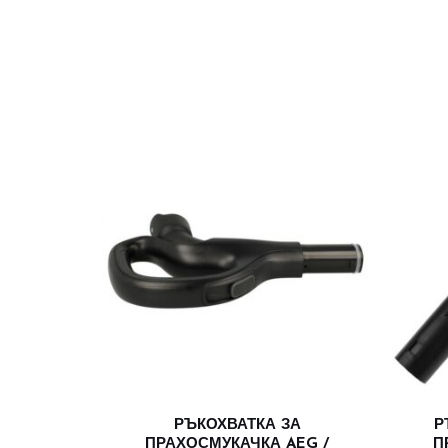
РЪКОХВАТКА ЗА
Р
ПРАХОСМУКАЧКА AEG /
П