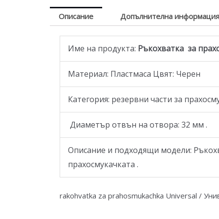
Описание
Допълнителна информаци
Име на продукта:
Ръкохватка за прахо
Материал: Пластмаса Цвят: Черен
Категория: резервни части за прахос
Диаметър отвън на отвора: 32 мм .
Описание и подходящи модели: Ръкохва
прахосмукачката .
rakohvatka za prahosmukachka Universal / Ун