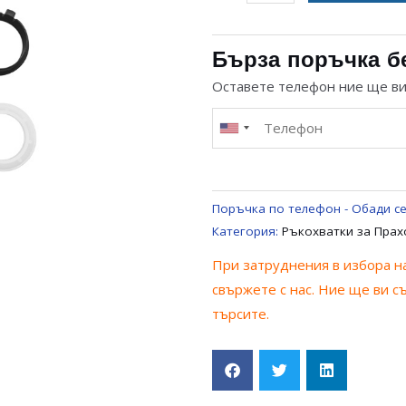
за
РЪКОХВАТКА
Ф32
Бърза поръчка б
ЗА
Оставете телефон ние ще в
МАРКУЧ
ЗА
ПРАХОСМУКАЧКА
UNIVERSAL
Поръчка по телефон - Обади се
Категория:
Ръкохватки за Прах
При затруднения в избора на
свържете с нас. Ние ще ви с
търсите.