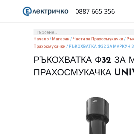
Skip
0887 665 356
to
content
Search
Начало
/
Магазин
/
Части за Прахосмукачки
/
Рък
Прахосмукачки
/ РЪКОХВАТКА Ф32 ЗА МАРКУЧ 
РЪКОХВАТКА Ф32 ЗА 
ПРАХОСМУКАЧКА UNI