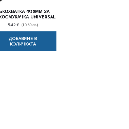
ЪКОХВАТКА Ф32ММ ЗА
ХОСМУКАЧКА UNIVERSAL
5.42 €
(10.60 лв.)
ДОБАВЯНЕ В
КОЛИЧКАТА
лезни съвети - Често срещани пробл
Посетете страницата с полезни съвети за да научите повече
Щракнете тук