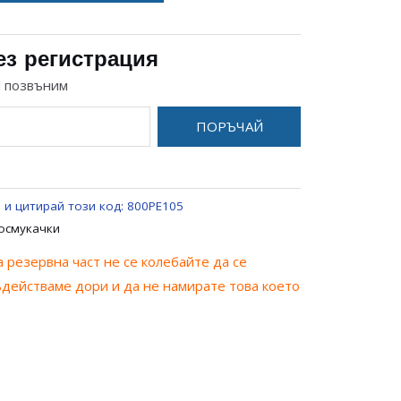
ез регистрация
и позвъним
ПОРЪЧАЙ
 и цитирай този код:
800PE105
осмукачки
 резервна част не се колебайте да се
ъдействаме дори и да не намирате това което