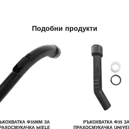
Подобни продукти
ЪКОХВАТКА Ф35ММ ЗА
РЪКОХВАТКА Ф35 З
РАХОСМУКАЧКА MIELE
ПРАХОСМУКАЧКА UNIVE