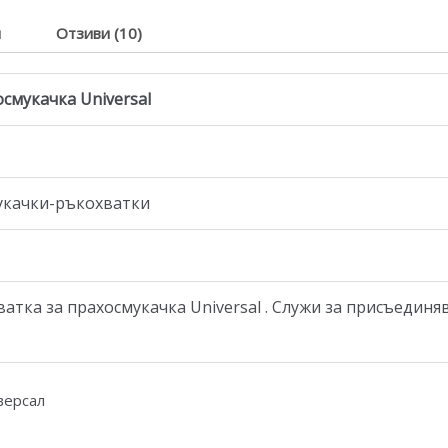
я
Отзиви (10)
смукачка Universal
мукачки-ръкохватки
тка за прахосмукачка Universal . Служи за присъединя
иверсал