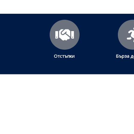
Отстъпки
Бърза д