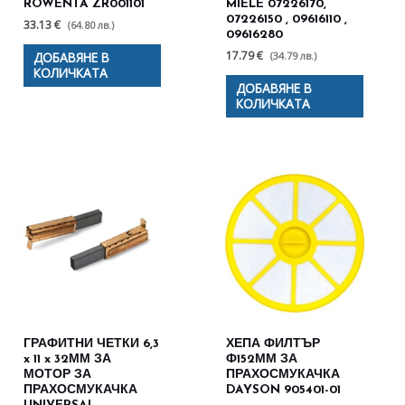
ROWENTA ZR001101
MIELE 07226170,
07226150 , 09616110 ,
33.13 €
(64.80 лв.)
09616280
17.79 €
(34.79 лв.)
ДОБАВЯНЕ В
КОЛИЧКАТА
ДОБАВЯНЕ В
КОЛИЧКАТА
ГРАФИТНИ ЧЕТКИ 6,3
ХЕПА ФИЛТЪР
x 11 x 32ММ ЗА
Ф152ММ ЗА
МОТОР ЗА
ПРАХОСМУКАЧКА
ПРАХОСМУКАЧКА
DAYSON 905401-01