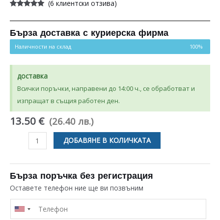
(
6
клиентски отзива)
Оценен
6
4.83
от 5,
базирано
на
Бърза доставка с куриерска фирма
потребителски
оценки
Наличности на склад
100%
доставка
Всички поръчки, направени до 14:00 ч., се обработват и
изпращат в същия работен ден.
13.50 €
(26.40 лв.)
количество
ДОБАВЯНЕ В КОЛИЧКАТА
за
ХЕПА
ФИЛТЪР
Бърза поръчка без регистрация
ЗА
Оставете телефон ние ще ви позвъним
ПРАХОСМУКАЧКА
DELONGHI