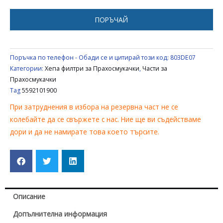
5592101900
ПОРЪЧАЙ
Поръчка по телефон - Обади се и цитирай този код:
803DE07
Категории:
Хепа филтри за Прахосмукачки
,
Части за
Прахосмукачки
Tag
5592101900
При затруднения в избора на резервна част не се
колебайте да се свържете с нас. Ние ще ви съдействаме
дори и да не намирате това което търсите.
Описание
Допълнителна информация