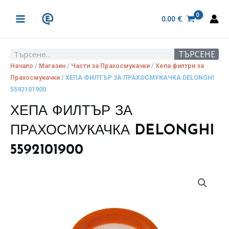
Skip
MAIN
to
0.00
€
MENU
content
ТЪРСЕНЕ
Search
Начало
/
Магазин
/
Части за Прахосмукачки
/
Хепа филтри за
Прахосмукачки
/ ХЕПА ФИЛТЪР ЗА ПРАХОСМУКАЧКА DELONGHI
5592101900
ХЕПА ФИЛТЪР ЗА
ПРАХОСМУКАЧКА DELONGHI
5592101900