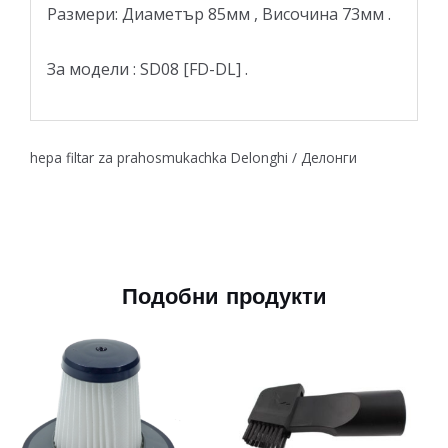
Размери: Диаметър 85мм , Височина 73мм .
За модели : SD08 [FD-DL] .
hepa filtar za prahosmukachka Delonghi / Делонги
Подобни продукти