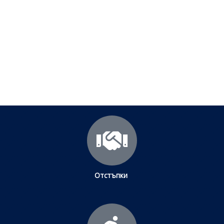
срещани проблеми
Посетете страницата с полезни съвети за да
научите повече.
Щракнете тук
Отстъпки