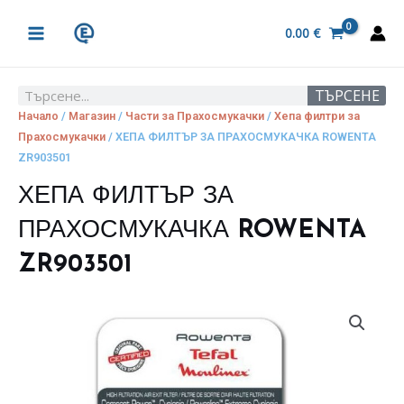
Skip
MAIN
to
0.00
€
MENU
content
ТЪРСЕНЕ
Search
Начало
/
Магазин
/
Части за Прахосмукачки
/
Хепа филтри за
Прахосмукачки
/ ХЕПА ФИЛТЪР ЗА ПРАХОСМУКАЧКА ROWENTA
ZR903501
ХЕПА ФИЛТЪР ЗА
ПРАХОСМУКАЧКА ROWENTA
ZR903501