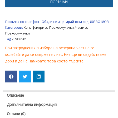
ПОРЪЧАЙ
Поръчка по телефон - Обади се и цитирай този код:
803RO18OR
Категории:
Хепа филтри за Прахосмукачки
,
Части за
Прахосмукачки
Tag
ZR903501
При затруднения в избора на резервна част не се
колебайте да се свържете с нас. Ние ще ви съдействаме
дори и да не намирате това което търсите.
Описание
Допълнителна информация
Отзиви (0)