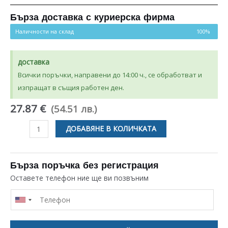
Бърза доставка с куриерска фирма
Наличности на склад
100%
доставка
Всички поръчки, направени до 14:00 ч., се обработват и
изпращат в същия работен ден.
27.87 €
(54.51 лв.)
количество
ДОБАВЯНЕ В КОЛИЧКАТА
за
ХЕПА
ФИЛТЪР
Бърза поръчка без регистрация
ЗА
Оставете телефон ние ще ви позвъним
ПРАХОСМУКАЧКА
ROWENTA
ZR903501