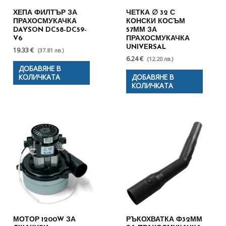
ХЕПА ФИЛТЪР ЗА
ЧЕТКА ∅ 32 С
ПРАХОСМУКАЧКА
КОНСКИ КОСЪМ
DAYSON DC58-DC59-
57ММ ЗА
V6
ПРАХОСМУКАЧКА
UNIVERSAL
19.33 €
(37.81 лв.)
6.24 €
(12.20 лв.)
ДОБАВЯНЕ В
КОЛИЧКАТА
ДОБАВЯНЕ В
КОЛИЧКАТА
МОТОР 1200W ЗА
РЪКОХВАТКА Ф32ММ