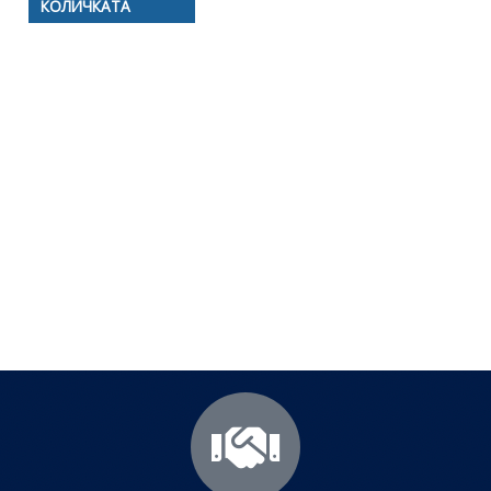
КОЛИЧКАТА
Полезни съвети - Често
срещани проблеми
Посетете страницата с полезни съвети за да
научите повече.
Щракнете тук