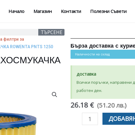
Начало
Магазин
Контакти
Полезни Съвети
ТЪРСЕНЕ
а филтри за
Бърза доставка с кури
ЧКА ROWENTA PNTS 1250
Наличности на склад
АХОСМУКАЧКА
доставка
Всички поръчки, направени до
работен ден.
26.18 €
(51.20 лв.)
количество
ДОБАВЯН
за
ХЕПА