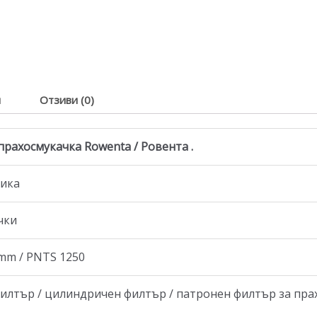
я
Отзиви (0)
рахосмукачка Rowenta / Ровента .
тика
чки
mm / PNTS 1250
илтър / цилиндричен филтър / патронен филтър за прах