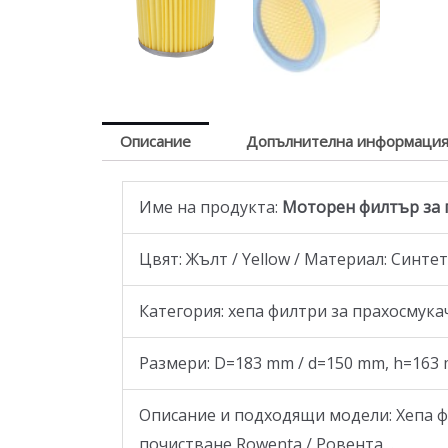
Описание
Допълнителна информаци
Име на продукта:
Моторен филтър за п
Цвят: Жълт / Yellow / Материал: Синте
Категория: хепа филтри за прахосмука
Размери: D=183 mm / d=150 mm, h=163 
Описание и подходящи модели: Хепа ф
почистване Rowenta / Ровента .