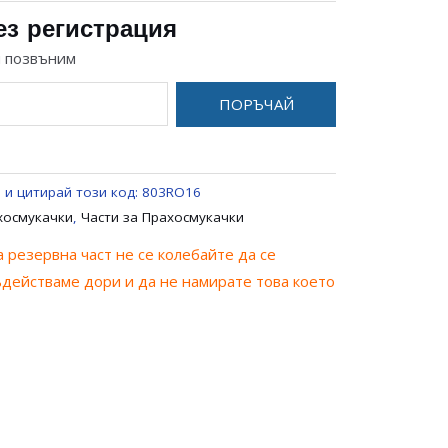
ез регистрация
и позвъним
ПОРЪЧАЙ
 и цитирай този код:
803RO16
хосмукачки
,
Части за Прахосмукачки
 резервна част не се колебайте да се
ъдействаме дори и да не намирате това което