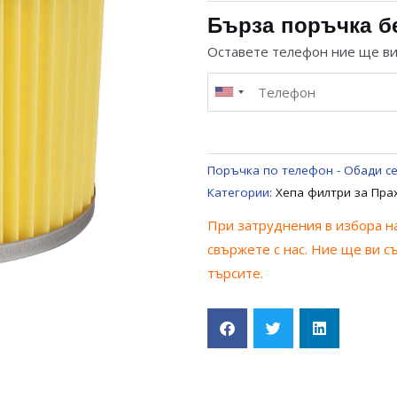
ФИЛТЪР
Бърза поръчка б
ЗА
Оставете телефон ние ще в
ПРАХОСМУКАЧКА
ROWENTA
PNTS
1250
Поръчка по телефон - Обади се
Категории:
Хепа филтри за Пра
При затруднения в избора на
свържете с нас. Ние ще ви с
търсите.