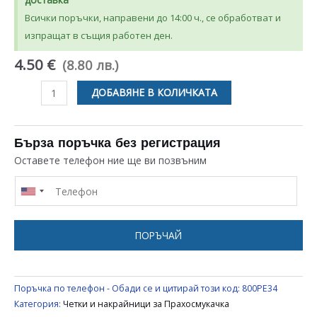
Всички поръчки, направени до 14:00 ч., се обработват и
изпращат в същия работен ден.
4.50 €
(8.80 лв.)
количество
ДОБАВЯНЕ В КОЛИЧКАТА
за
НАКРАЙНИК
ЗА
Бърза поръчка без регистрация
МАРКУЧ
Оставете телефон ние ще ви позвъним
ЗА
ПРАХОСМУКАЧКА
UNIVERSAL
ПОРЪЧАЙ
Поръчка по телефон - Обади се и цитирай този код:
800PE34
Категория:
Четки и накрайници за Прахосмукачка