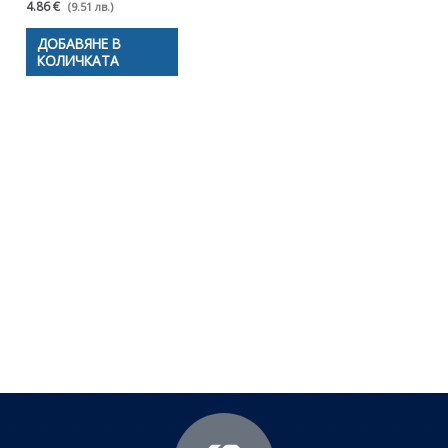
4.86 €
(9.51 лв.)
ДОБАВЯНЕ В
КОЛИЧКАТА
Полезни съвети - Често
срещани проблеми
Посетете страницата с полезни съвети за да
научите повече.
Щракнете тук