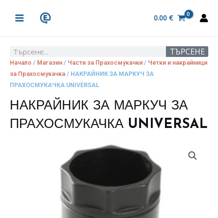
Skip
MAIN
to
0.00
€
MENU
content
ТЪРСЕНЕ
Search
Начало
/
Магазин
/
Части за Прахосмукачки
/
Четки и накрайници
за Прахосмукачка
/ НАКРАЙНИК ЗА МАРКУЧ ЗА
ПРАХОСМУКАЧКА UNIVERSAL
НАКРАЙНИК ЗА МАРКУЧ ЗА
ПРАХОСМУКАЧКА UNIVERSAL