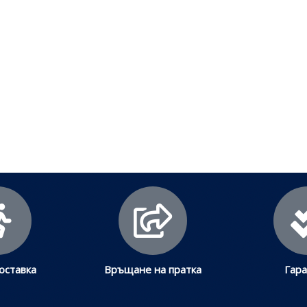
лезни съвети - Често срещани пробл
Посетете страницата с полезни съвети за да научите повече
Щракнете тук
оставка
Връщане на пратка
Гар