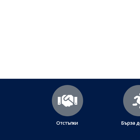
По
Отстъпки
Бърза д