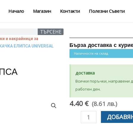
Начало
Магазин
Контакти
Полезни Съвети
ТЪРСЕНЕ
ки и накрайници за
Бърза доставка с кури
КАЧКА ЕЛИПСА UNIVERSAL
Наличности на склад
ПСА
доставка
Всички поръчки, направени до
работен ден.
4.40 €
(8.61 лв.)
количество
ДОБАВЯН
за
НАКРАЙНИК