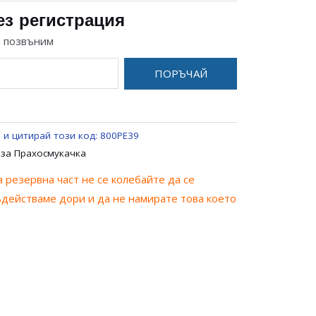
ез регистрация
и позвъним
ПОРЪЧАЙ
 и цитирай този код:
800PE39
 за Прахосмукачка
 резервна част не се колебайте да се
ъдействаме дори и да не намирате това което