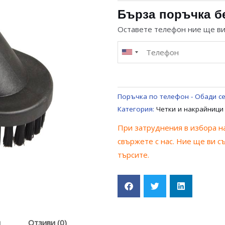
Ф32
Бърза поръчка б
ЗА
Оставете телефон ние ще в
ПРАХОСМУКАЧКА
ЕЛИПСА
UNIVERSAL
Поръчка по телефон - Обади се
Категория:
Четки и накрайници
При затруднения в избора на
свържете с нас. Ние ще ви с
търсите.
я
Отзиви (0)