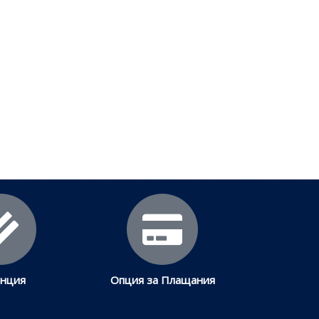
еми
.
анция
Опция за Плащания