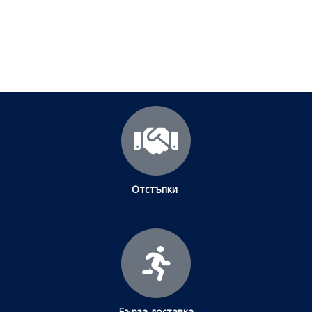
Щракнете тук
Отстъпки
Бърза доставка