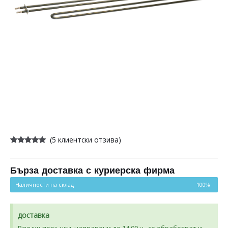
(
5
клиентски отзива)
Оценен
5
4.80
от 5,
базирано
на
Бърза доставка с куриерска фирма
потребителски
оценки
Наличности на склад
100%
доставка