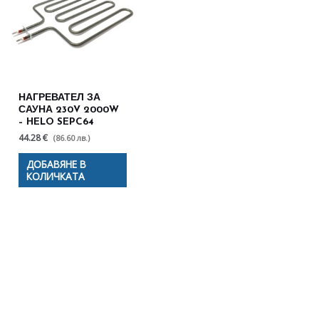
НАГРЕВАТЕЛ ЗА
САУНА 230V 2000W
– HELO SEPC64
44.28 €
(86.60 лв.)
ДОБАВЯНЕ В
КОЛИЧКАТА
Полезни съвети - Често
срещани проблеми
Посетете страницата с полезни съвети за да
научите повече.