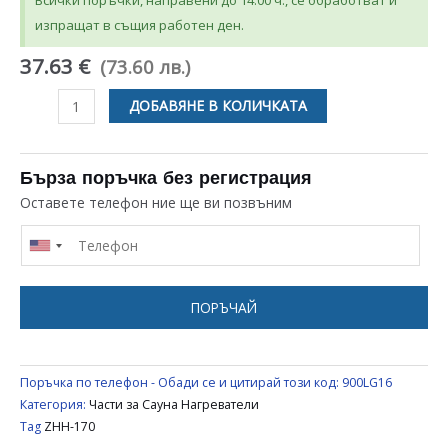
Всички поръчки, направени до 14:00 ч., се обработват и
изпращат в същия работен ден.
37.63 €
(73.60 лв.)
количество
ДОБАВЯНЕ В КОЛИЧКАТА
за
НАГРЕВАТЕЛ
HARVIA
Бърза поръчка без регистрация
ЗА
Оставете телефон ние ще ви позвъним
САУНА
UNIVERSAL
ZHH-
170
ПОРЪЧАЙ
Поръчка по телефон - Обади се и цитирай този код:
900LG16
Категория:
Части за Сауна Нагреватели
Tag
ZHH-170