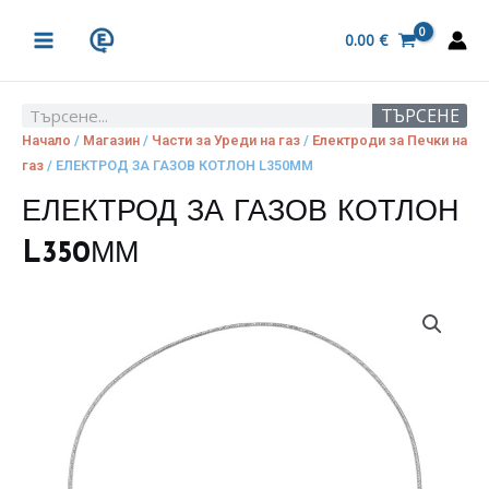
Skip
MAIN
to
0.00
€
MENU
content
ТЪРСЕНЕ
Search
Начало
/
Магазин
/
Части за Уреди на газ
/
Електроди за Печки на
газ
/ ЕЛЕКТРОД ЗА ГАЗОВ КОТЛОН L350ММ
ЕЛЕКТРОД ЗА ГАЗОВ КОТЛОН
L350ММ