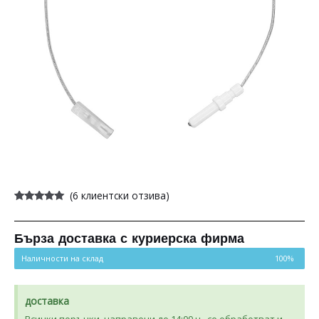
(
6
клиентски отзива)
Оценен
6
5.00
от 5,
базирано на
потребителски
Бърза доставка с куриерска фирма
оценки
Наличности на склад
100%
доставка