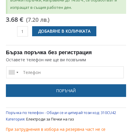
Всички поръчки, направени до 14:00 ч., се обработват и
изпращат в същия работен ден.
3.68 €
(7.20 лв.)
количество
ДОБАВЯНЕ В КОЛИЧКАТА
за
ЕЛЕКТРОД
ЗА
Бърза поръчка без регистрация
ГАЗОВ
Оставете телефон ние ще ви позвъним
КОТЛОН
L350ММ
ПОРЪЧАЙ
Поръчка по телефон - Обади се и цитирай този код:
310CU42
Категория:
Електроди за Печки на газ
При затруднения в избора на резервна част не се