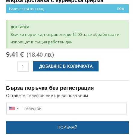
Бърза доставка с куриерска фирма
оценки
Наличности на склад
100%
доставка
Всички поръчки, направени до 14:00 ч., се обработват и
изпращат в същия работен ден.
9.41 €
(18.40 лв.)
количество
ДОБАВЯНЕ В КОЛИЧКАТА
за
ГАЗОВ
КРАН
Бърза поръчка без регистрация
БЕЗ
Оставете телефон ние ще ви позвъним
ВЕНТИЛ
ЗА
УРЕД
НА
ПОРЪЧАЙ
ГАЗ