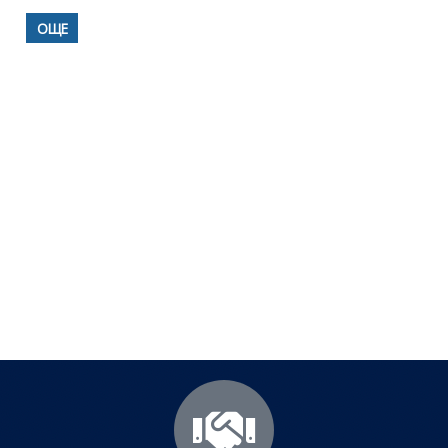
ОЩЕ
Полезни съвети - Често
срещани проблеми
Посетете страницата с полезни съвети за да
научите повече.
Щракнете тук