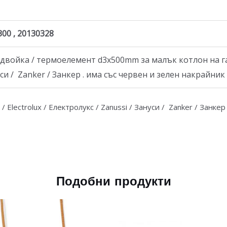
300 , 20130328
войка / термоелемент d3x500mm за малък котлон на газ
нуси / Zanker / Занкер . има със червен и зелен накрайник
 Electrolux / Електролукс / Zanussi / Зануси / Zanker / Занкер 
Подобни продукти