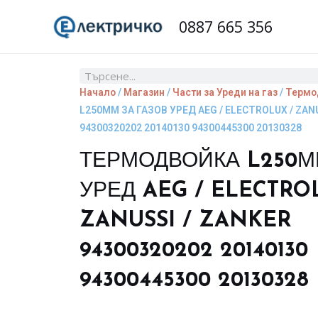
Skip
0887 665 356
to
content
Search
Начало
/
Магазин
/
Части за Уреди на газ
/
Термо
L250ММ ЗА ГАЗОВ УРЕД AEG / ELECTROLUX / ZAN
94300320202 20140130 94300445300 20130328
ТЕРМОДВОЙКА L250М
УРЕД AEG / ELECTRO
ZANUSSI / ZANKER
94300320202 20140130
94300445300 20130328