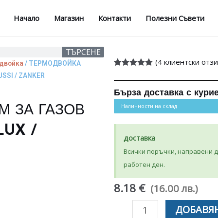
Начало
Магазин
Контакти
Полезни Съвети
ТЪРСЕНЕ
(
4
клиентски отзи
двойка
/ ТЕРМОДВОЙКА
Оценен
4
5.00
USSI / ZANKER
от 5,
базирано на
Бърза доставка с кури
потребителски
оценки
Наличности на склад
М ЗА ГАЗОВ
LUX /
доставка
Всички поръчки, направени до
работен ден.
8.18 €
(16.00 лв.)
количество
ДОБАВЯН