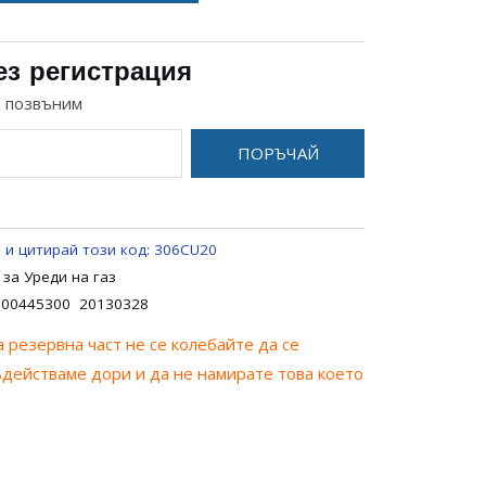
ез регистрация
и позвъним
ПОРЪЧАЙ
 и цитирай този код:
306CU20
 за Уреди на газ
300445300 20130328
 резервна част не се колебайте да се
ъдействаме дори и да не намирате това което