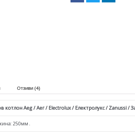
я
Отзиви (4)
котлон Aeg / Аег / Electrolux / Електролукс / Zanussi / З
ина: 250мм .