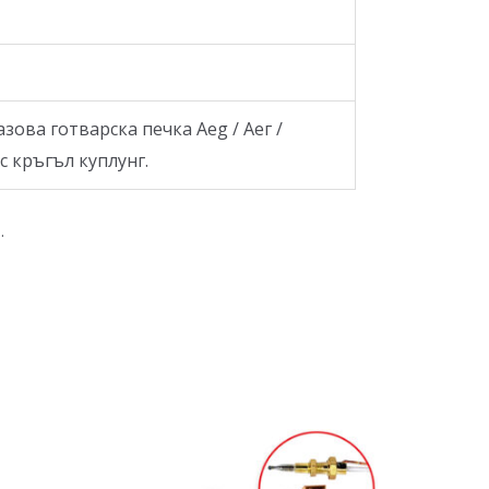
ова готварска печка Aeg / Аег /
 с кръгъл куплунг.
.