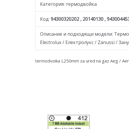
Категория: термодвойка
Код:
94300320202 , 20140130 , 94300445
Описание и подходящи модели: Термод
Electrolux / Електролукс / Zanussi / За
termodvoika L250mm za ured na gaz Aeg / Аег /