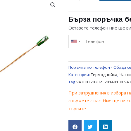
за
ТЕРМОДВОЙКА
L250ММ
Бърза поръчка б
ЗА
Оставете телефон ние ще в
ГАЗОВ
УРЕД
AEG
/
ELECTROLUX
Поръчка по телефон - Обади се
/
Категории:
Термодвойка
,
Части
ZANUSSI
Tag
94300320202 20140130 94
/
При затруднения в избора на
ZANKER
свържете с нас. Ние ще ви с
94300320202 20140130
търсите.
94300445300 20130328