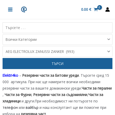
Skip
MAIN
to
0.00
€
MENU
content
Elektri4ko
–
Резервни части за Битови уреди
. Търсете сред 15
000 артикула. При нас ще намерите всички необходими
резервни части за вашите домакински уреди.
Части за перални
,
Части за Фурни
,
Резервни части за съдомиялни
,
Части за
хладиници
и други.При необходимост ни потърсете по
телефон
или
вайбър
и наш конслултант ще ви помогне при
избора на
резервна част
.