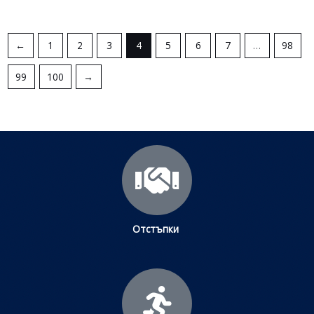
←
1
2
3
4
5
6
7
…
98
99
100
→
Отстъпки