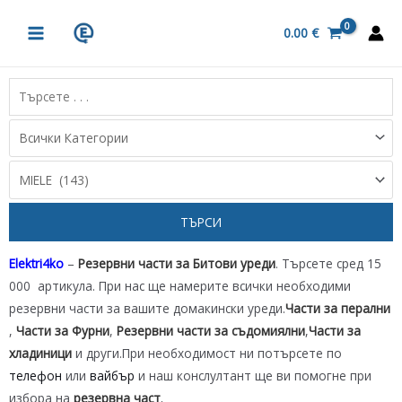
Skip
MAIN
to
0.00
€
MENU
content
Elektri4ko
–
Резервни части за Битови уреди
. Търсете сред 15
000 артикула. При нас ще намерите всички необходими
резервни части за вашите домакински уреди.
Части за перални
,
Части за Фурни
,
Резервни части за съдомиялни
,
Части за
хладиници
и други.При необходимост ни потърсете по
телефон
или
вайбър
и наш конслултант ще ви помогне при
избора на
резервна част
.