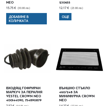
NEO
230655
15.75 €
12.17 €
(30.80 лв.)
(23.80 лв.)
ДОБАВЯНЕ В
ОЩЕ
КОЛИЧКАТА
ВХОДЯЩ ГОФРИРАН
ВЪНШНО СТЪКЛО
МАРКУЧ ЗА ПЕРАЛНЯ
460/248 ЗА
VESTEL CROWN NEO
МИНИФУРНА CROWN
400144090, 754890879
NEO
7.57 €
14.27 €
(14.81 лв.)
(27.91 лв.)