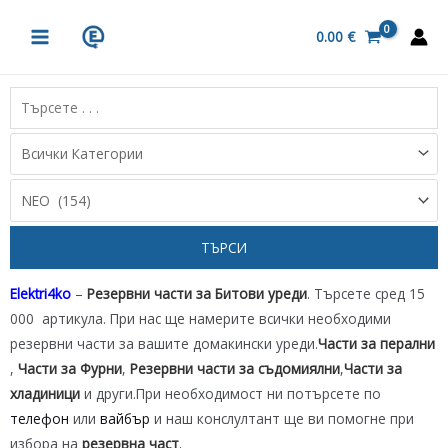
Skip
MAIN
to
0.00
€
MENU
content
Elektri4ko
–
Резервни части за Битови уреди
. Търсете сред 15
000 артикула. При нас ще намерите всички необходими
резервни части за вашите домакински уреди.
Части за перални
,
Части за Фурни
,
Резервни части за съдомиялни
,
Части за
хладиници
и други.При необходимост ни потърсете по
телефон
или
вайбър
и наш конслултант ще ви помогне при
избора на
резервна част
.