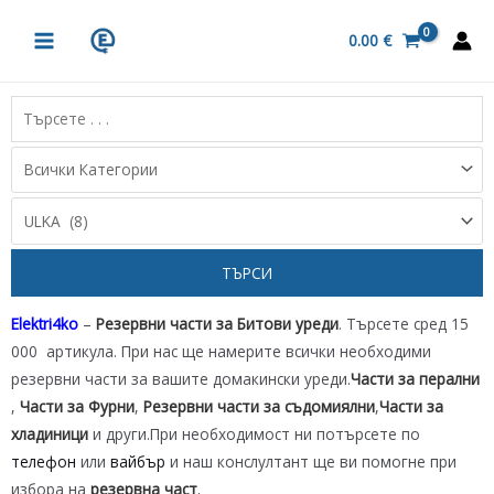
Skip
MAIN
to
0.00
€
MENU
content
Elektri4ko
–
Резервни части за Битови уреди
. Търсете сред 15
000 артикула. При нас ще намерите всички необходими
резервни части за вашите домакински уреди.
Части за перални
,
Части за Фурни
,
Резервни части за съдомиялни
,
Части за
хладиници
и други.При необходимост ни потърсете по
телефон
или
вайбър
и наш конслултант ще ви помогне при
избора на
резервна част
.