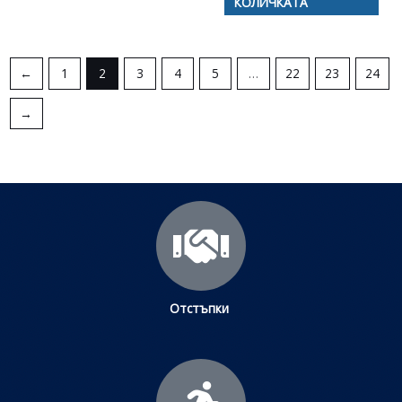
КОЛИЧКАТА
←
1
2
3
4
5
…
22
23
24
→
Отстъпки