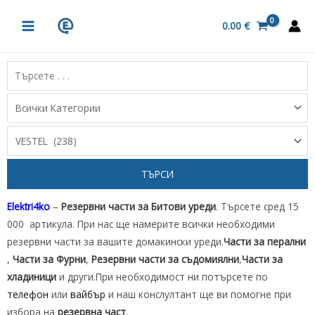
Skip
MAIN
to
0.00
€
MENU
content
Elektri4ko
–
Резервни части за Битови уреди
. Търсете сред 15
000 артикула. При нас ще намерите всички необходими
резервни части за вашите домакински уреди.
Части за перални
,
Части за Фурни
,
Резервни части за съдомиялни
,
Части за
хладиници
и други.При необходимост ни потърсете по
телефон
или
вайбър
и наш конслултант ще ви помогне при
избора на
резервна част
.