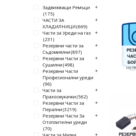
BOSCH-ИНСТРУМЕНТИ
Задвижващи Ремъци
(31)
(175)
BRANDT BLOMBERG
(52)
ЧАСТИ ЗА
BRASILIA
(15)
ХЛАДИЛНИЦИ
(669)
BRASILIA – CENTURY
(3)
Части за Уреди на газ
(231)
BRASILIA – CLUB, LADY
(1)
Резервни части за
BRAUN
(3)
РЕЗ
Съдомиялни
(897)
BRIEL
(3)
ЧАС
Резервни Части за
CANDY ZEROWATT
(506)
БО
Сушилни
(498)
285 P
Резервни Части
CATA
(2)
Професионални уреди
COINTRA
(4)
(96)
CORBERO
(1)
Части за
CROWN
(138)
Прахосмукачки
(562)
Резервни Части за
DAEWOO
(53)
Перални
(3219)
DANFOSS
(12)
Резервни Части За
DAYSON
(21)
Отоплителни уреди
DELONGHI
(146)
(70)
Части за Малки
DEWALT
(2)
РЕЗЕРВ