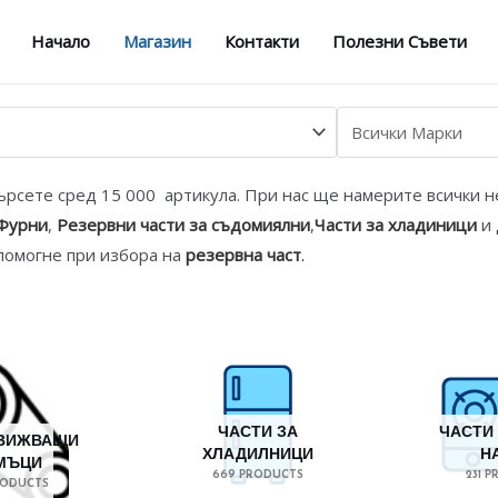
Начало
Магазин
Контакти
Полезни Съвети
Търсете сред 15 000 артикула. При нас ще намерите всички 
 Фурни
,
Резервни части за съдомиялни
,
Части за хладиници
и 
помогне при избора на
резервна част
.
ЧАСТИ ЗА
ЧАСТИ 
ВИЖВАЩИ
ХЛАДИЛНИЦИ
Н
МЪЦИ
669 PRODUCTS
231 
PRODUCTS