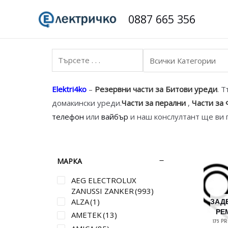
Skip
0887 665 356
to
content
Elektri4ko
–
Резервни части за Битови уреди
. 
домакински уреди.
Части за перални
,
Части за
телефон
или
вайбър
и наш конслултант ще ви 
МАРКА
AEG ELECTROLUX
ZANUSSI ZANKER
(993)
ALZA
(1)
ЗАД
РЕ
AMETEK
(13)
175 