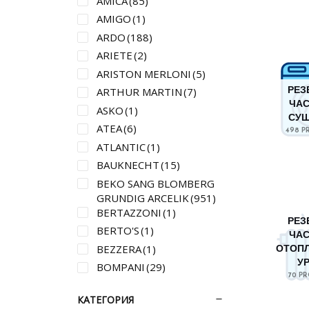
AMICA
(85)
AMIGO
(1)
ARDO
(188)
ARIETE
(2)
ARISTON MERLONI
(5)
ARTHUR MARTIN
(7)
РЕЗ
ЧАС
ASKO
(1)
СУ
ATEA
(6)
498 P
ATLANTIC
(1)
BAUKNECHT
(15)
BEKO SANG BLOMBERG
GRUNDIG ARCELIK
(951)
BERTAZZONI
(1)
РЕЗ
BERTO'S
(1)
ЧАС
BEZZERA
(1)
ОТОП
У
BOMPANI
(29)
70 P
BOSCH SIEMENS BALAY
КАТЕГОРИЯ
(650)