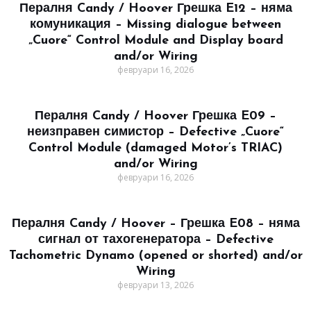
Пералня Candy / Hoover Грешка E12 – няма
комуникация – Missing dialogue between
„Cuore“ Control Module and Display board
and/or Wiring
февруари 16, 2026
Пералня Candy / Hoover Грешка E09 –
неизправен симистор – Defective „Cuore“
Control Module (damaged Motor’s TRIAC)
and/or Wiring
февруари 16, 2026
Пералня Candy / Hoover – Грешка E08 – няма
сигнал от тахогенератора – Defective
Tachometric Dynamo (opened or shorted) and/or
Wiring
февруари 13, 2026