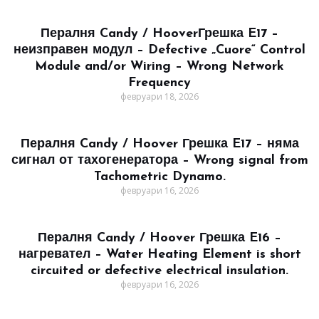
Пералня Candy / HooverГрешка E17 –
неизправен модул – Defective „Cuore“ Control
Module and/or Wiring – Wrong Network
Frequency
февруари 18, 2026
Пералня Candy / Hoover Грешка E17 – няма
сигнал от тахогенератора – Wrong signal from
Tachometric Dynamo.
февруари 16, 2026
Пералня Candy / Hoover Грешка E16 –
нагревател – Water Heating Element is short
circuited or defective electrical insulation.
февруари 16, 2026