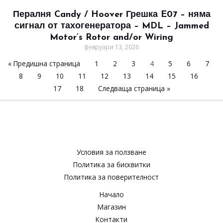
Пералня Candy / Hoover Грешка E07 – няма
сигнал от тахогенератора – MDL – Jammed
Motor’s Rotor and/or Wiring
февруари 13, 2026
« Предишна страница
1
2
3
4
5
6
7
8
9
10
11
12
13
14
15
16
17
18
Следваща страница »
Условия за ползване​
Политика за бисквитки​
Политика за поверителност​
Начало
Магазин
Контакти