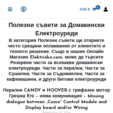
Skip
MAIN
to
0.00
€
MENU
content
Полезни съвети за Домакински
Електроуреди
В категория Полезни съвети ще откриете
често срещани оплаквания от клиентите и
тяхното решение. Също в нашия
Онлайн
Магазин
Elektri4ko.com
, може да търсите
Резервни части за всякакви домакински
електроуреди.
Части за перални,
Части за
Сушилни,
Части за Съдомиялни,
Части за
кафемашини,
и други битови електроуреди
Перални CANDY и HOOVER с трифазен мотор
P
P
P
P
P
P
P
P
P
P
P
P
P
P
P
P
P
P
Грешка E12 – няма комуникация – Missing
a
a
a
a
a
a
a
a
a
a
a
a
a
a
a
a
a
a
dialogue between „Cuore“ Control Module and
g
g
g
g
g
g
g
g
g
g
g
g
g
g
g
g
g
g
Display board and/or Wiring
e
e
e
e
e
e
e
e
e
e
e
e
e
e
e
e
e
e
февруари 20, 2026