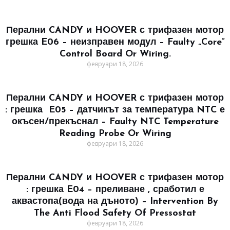
Перални CANDY и HOOVER с трифазен мотор
грешка E06 – неизправен модул – Faulty „Core“
Control Board Or Wiring.
февруари 18, 2026
Перални CANDY и HOOVER с трифазен мотор
: грешка E05 – датчикът за температура NTC е
окъсен/прекъснал – Faulty NTC Temperature
Reading Probe Or Wiring
февруари 18, 2026
Перални CANDY и HOOVER с трифазен мотор
: грешка E04 – преливане , сработил е
аквастопа(вода на дъното) – Intervention By
The Anti Flood Safety Of Pressostat
февруари 18, 2026