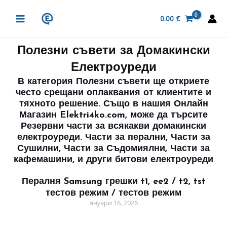
Skip
MAIN
to
0.00
€
MENU
content
Полезни съвети за Домакински
Електроуреди
В категория Полезни съвети ще откриете
често срещани оплаквания от клиентите и
тяхното решение. Също в нашия
Онлайн
Магазин
Elektri4ko.com
, може да търсите
Резервни части за всякакви домакински
електроуреди.
Части за перални,
Части за
Сушилни,
Части за Съдомиялни,
Части за
кафемашини,
и други битови електроуреди
P
Пералня Samsung грешки t1, ee2 / t2, tst
P
P
P
P
P
P
P
P
P
P
P
P
P
P
P
P
P
тестов режим / тестов режим
a
a
a
a
a
a
a
a
a
a
a
a
a
a
a
a
a
a
януари 16, 2026
g
g
g
g
g
g
g
g
g
g
g
g
g
g
g
g
g
g
e
e
e
e
e
e
e
e
e
e
e
e
e
e
e
e
e
e