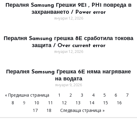
Пералня Samsung Грешки 9Е1 , PH1 повреда в
захранването / Power error
януари 12, 2026
Пералня Samsung грешка 8Е сработила токова
защита / Over current error
януари 12, 2026
Пералня Samsung Грешка 6Е няма нагряване
на водата
януари 9, 2026
« Предишна страница
1
2
3
4
5
6
7
8
9
10
11
12
13
14
15
16
17
18
Следваща страница »