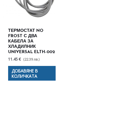
ТЕРМОСТАТ NO
FROST С ДВА
КАБЕЛА ЗА
ХЛАДИЛНИК
UNIVERSAL ELTH-002
11.45 €
(22.39 лв.)
ДОБАВЯНЕ В
КОЛИЧКАТА
Полезни съвети - Често
срещани проблеми
Посетете страницата с полезни съвети за да
научите повече.