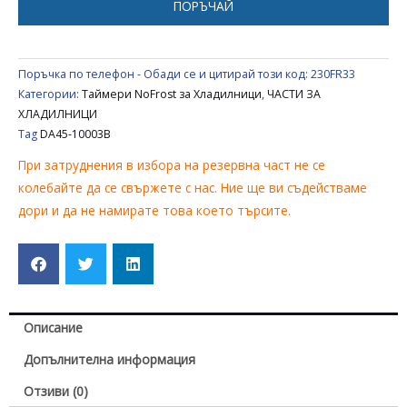
ПОРЪЧАЙ
UNIVERSAL
DA45-
10003B
Поръчка по телефон - Обади се и цитирай този код:
230FR33
Категории:
Таймери NoFrost за Хладилници
,
ЧАСТИ ЗА
ХЛАДИЛНИЦИ
Tag
DA45-10003B
При затруднения в избора на резервна част не се
колебайте да се свържете с нас. Ние ще ви съдействаме
дори и да не намирате това което търсите.
Описание
Допълнителна информация
Отзиви (0)