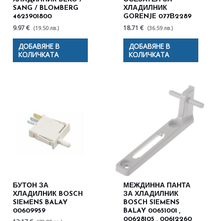
SANG / BLOMBERG
ХЛАДИЛНИК
4623901800
GORENJE 077В2289
9.97 €
18.71 €
(19.50 лв.)
(36.59 лв.)
ДОБАВЯНЕ В
ДОБАВЯНЕ В
КОЛИЧКАТА
КОЛИЧКАТА
БУТОН ЗА
МЕЖДИННА ПАНТА
ХЛАДИЛНИК BOSCH
ЗА ХЛАДИЛНИК
SIEMENS BALAY
BOSCH SIEMENS
00609959
BALAY 00651001 ,
00628105 , 00612260