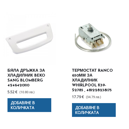
БЯЛА ДРЪЖКА ЗА
ТЕРМОСТАТ RANCO
ХЛАДИЛНИК BEKO
650ММ ЗА
SANG BLOMBERG
ХЛАДИЛНИК
4246420110
WHIRLPOOL К59-
S2785 , 481228238175
5.52 €
(10.80 лв.)
17.79 €
(34.79 лв.)
ДОБАВЯНЕ В
КОЛИЧКАТА
ДОБАВЯНЕ В
КОЛИЧКАТА