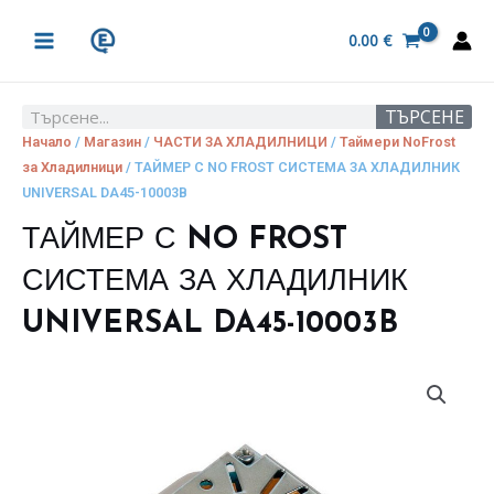
Skip
MAIN
to
0.00
€
MENU
content
ТЪРСЕНЕ
Search
Начало
/
Магазин
/
ЧАСТИ ЗА ХЛАДИЛНИЦИ
/
Таймери NoFrost
за Хладилници
/ ТАЙМЕР С NO FROST СИСТЕМА ЗА ХЛАДИЛНИК
UNIVERSAL DA45-10003B
ТАЙМЕР С NO FROST
СИСТЕМА ЗА ХЛАДИЛНИК
UNIVERSAL DA45-10003B