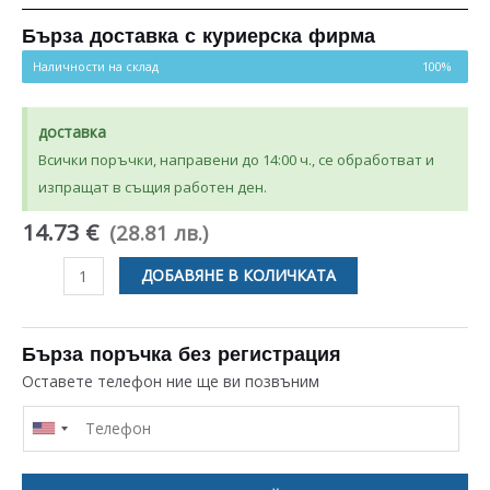
Бърза доставка с куриерска фирма
Наличности на склад
100%
доставка
Всички поръчки, направени до 14:00 ч., се обработват и
изпращат в същия работен ден.
14.73 €
(28.81 лв.)
количество
ДОБАВЯНЕ В КОЛИЧКАТА
за
ТАЙМЕР
С
Бърза поръчка без регистрация
NO
Оставете телефон ние ще ви позвъним
FROST
СИСТЕМА
ЗА
ХЛАДИЛНИК