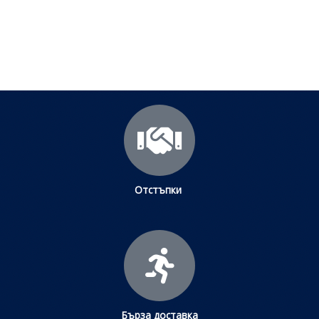
Щракнете тук
Отстъпки
Бърза доставка